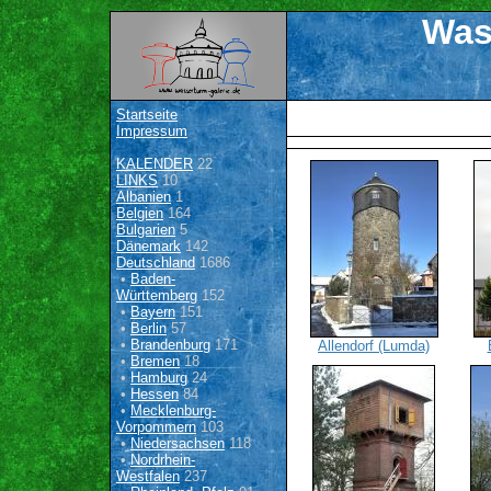
Was
Startseite
Impressum
KALENDER
22
LINKS
10
Albanien
1
Belgien
164
Bulgarien
5
Dänemark
142
Deutschland
1686
•
Baden-
Württemberg
152
•
Bayern
151
•
Berlin
57
•
Brandenburg
171
Allendorf (Lumda)
•
Bremen
18
•
Hamburg
24
•
Hessen
84
•
Mecklenburg-
Vorpommern
103
•
Niedersachsen
118
•
Nordrhein-
Westfalen
237