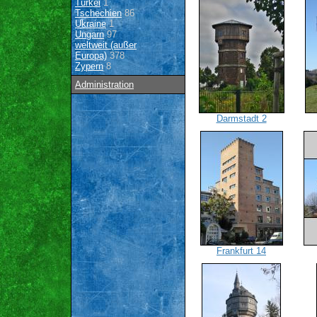
Türkei
1
Tschechien
86
Ukraine
1
Ungarn
97
weltweit (außer
Europa)
378
Zypern
8
Administration
Darmstadt 2
Frankfurt 14