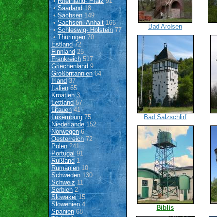
•
Rheinland- Pfalz
91
•
Saarland
18
•
Sachsen
149
•
Sachsen- Anhalt
166
Bad Arolsen
•
Schleswig- Holstein
77
•
Thüringen
70
Estland
72
Finnland
25
Frankreich
517
Griechenland
9
Großbritannien
64
Irland
37
Italien
65
Kroatien
3
Lettland
57
Litauen
41
Luxemburg
75
Bad Salzschlirf
Niederlande
152
Norwegen
6
Oesterreich
72
Polen
241
Portugal
91
Rußland
1
Rumänien
10
Schweden
130
Schweiz
11
Serbien
2
Slowakei
15
Slowenien
4
Biblis
Spanien
68