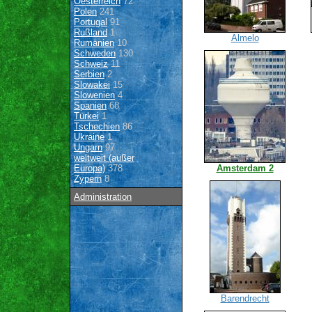
Oesterreich
72
Polen
241
Portugal
91
Rußland
1
Almelo
Rumänien
10
Schweden
130
Schweiz
11
Serbien
2
Slowakei
15
Slowenien
4
Spanien
68
Türkei
1
Tschechien
86
Ukraine
1
Ungarn
97
weltweit (außer
Europa)
378
Amsterdam 2
Zypern
8
Administration
Barendrecht