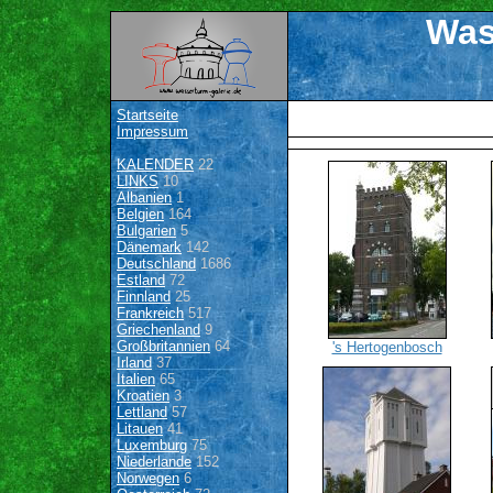
Was
Startseite
Impressum
KALENDER
22
LINKS
10
Albanien
1
Belgien
164
Bulgarien
5
Dänemark
142
Deutschland
1686
Estland
72
Finnland
25
Frankreich
517
Griechenland
9
Großbritannien
64
's Hertogenbosch
Irland
37
Italien
65
Kroatien
3
Lettland
57
Litauen
41
Luxemburg
75
Niederlande
152
Norwegen
6