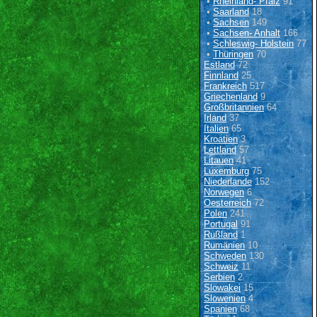
•
Rheinland- Pfalz
91
•
Saarland
18
•
Sachsen
149
•
Sachsen- Anhalt
166
•
Schleswig- Holstein
77
•
Thüringen
70
Estland
72
Finnland
25
Frankreich
517
Griechenland
9
Großbritannien
64
Irland
37
Italien
65
Kroatien
3
Lettland
57
Litauen
41
Luxemburg
75
Niederlande
152
Norwegen
6
Oesterreich
72
Polen
241
Portugal
91
Rußland
1
Rumänien
10
Schweden
130
Schweiz
11
Serbien
2
Slowakei
15
Slowenien
4
Spanien
68