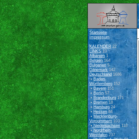
Startseite
Impressum
KALENDER
22
LINKS
10
Albanien
1
Belgien
164
Bulgarien
5
Dänemark
142
Deutschland
1686
•
Baden-
Württemberg
152
•
Bayern
151
•
Berlin
57
•
Brandenburg
171
•
Bremen
18
•
Hamburg
24
•
Hessen
84
•
Mecklenburg-
Vorpommern
103
•
Niedersachsen
118
•
Nordrhein-
Westfalen
237