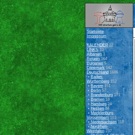
Startseite
Impressum
KALENDER
22
LINKS
10
Albanien
1
Belgien
164
Bulgarien
5
Dänemark
142
Deutschland
1686
•
Baden-
Württemberg
152
•
Bayern
151
•
Berlin
57
•
Brandenburg
171
•
Bremen
18
•
Hamburg
24
•
Hessen
84
•
Mecklenburg-
Vorpommern
103
•
Niedersachsen
118
•
Nordrhein-
Westfalen
237