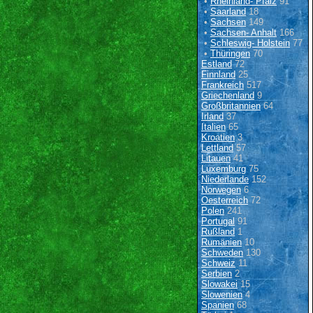
•
Rheinland- Pfalz
91
•
Saarland
18
•
Sachsen
149
•
Sachsen- Anhalt
166
•
Schleswig- Holstein
77
•
Thüringen
70
Estland
72
Finnland
25
Frankreich
517
Griechenland
9
Großbritannien
64
Irland
37
Italien
65
Kroatien
3
Lettland
57
Litauen
41
Luxemburg
75
Niederlande
152
Norwegen
6
Oesterreich
72
Polen
241
Portugal
91
Rußland
1
Rumänien
10
Schweden
130
Schweiz
11
Serbien
2
Slowakei
15
Slowenien
4
Spanien
68