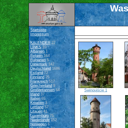
Was
Startseite
Impressum
KALENDER
22
LINKS
10
Albanien
1
Belgien
164
Bulgarien
5
Dänemark
142
Deutschland
1686
Estland
72
Finnland
25
Frankreich
517
Griechenland
9
Großbritannien
64
Świnoujście 1
Irland
37
Italien
65
Kroatien
3
Lettland
57
Litauen
41
Luxemburg
75
Niederlande
152
Norwegen
6