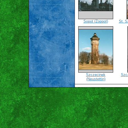
Sopot (Zoppot)
St. S
Szczecinek
Szcz
(Neustettin)