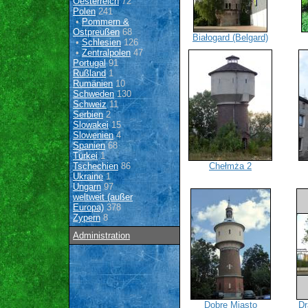
Oesterreich
72
Polen
241
•
Pommern &
Ostpreußen
68
Białogard (Belgard)
•
Schlesien
126
•
Zentralpolen
47
Portugal
91
Rußland
1
Rumänien
10
Schweden
130
Schweiz
11
Serbien
2
Slowakei
15
Slowenien
4
Spanien
68
Türkei
1
Tschechien
86
Chełmża 2
Ukraine
1
Ungarn
97
weltweit (außer
Europa)
378
Zypern
8
Administration
Dobre Miasto
Dr