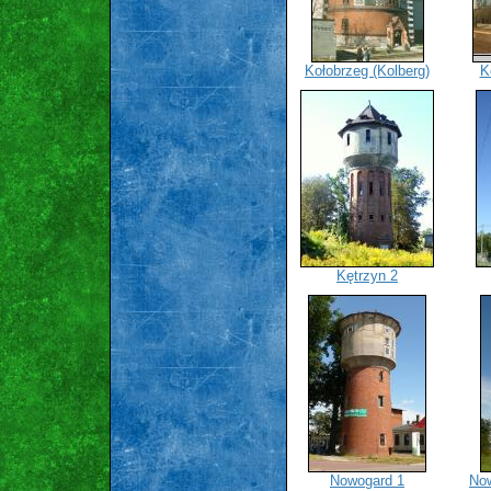
Kołobrzeg (Kolberg)
K
Kętrzyn 2
Nowogard 1
Now