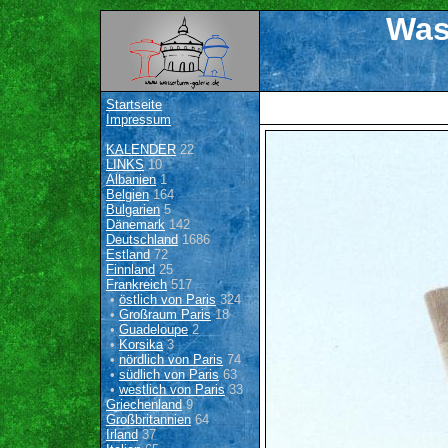
Was
Startseite
Impressum
KALENDER
22
LINKS
10
Albanien
1
Belgien
164
Bulgarien
5
Dänemark
142
Deutschland
1686
Estland
72
Finnland
25
Frankreich
517
•
östlich von Paris
324
•
Großraum Paris
18
•
Guadeloupe
2
•
Korsika
3
•
nördlich von Paris
74
•
südlich von Paris
63
•
westlich von Paris
33
Griechenland
9
Großbritannien
64
Irland
37