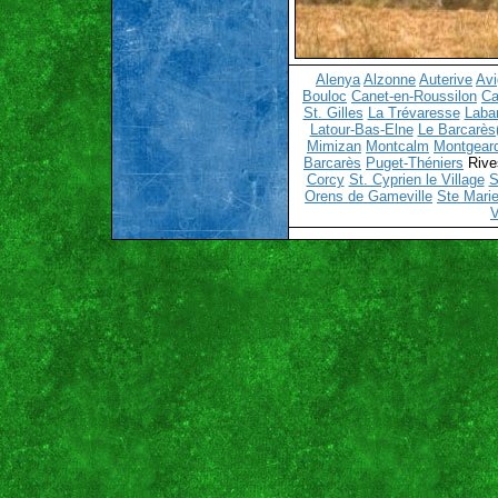
Alenya
Alzonne
Auterive
Av
Bouloc
Canet-en-Roussilon
Ca
St. Gilles
La Trévaresse
Laba
Latour-Bas-Elne
Le Barcarès(
Mimizan
Montcalm
Montgear
Barcarès
Puget-Théniers
Rive
Corcy
St. Cyprien le Village
S
Orens de Gameville
Ste Marie
V