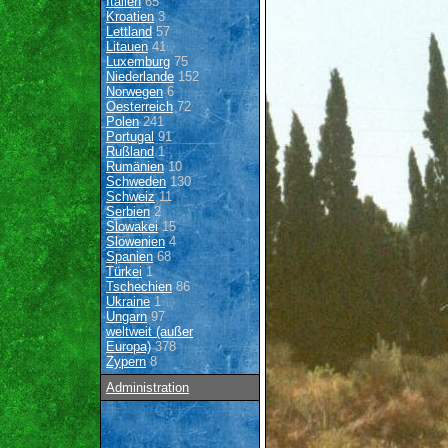
Italien
65
Kroatien
3
Lettland
57
Litauen
41
Luxemburg
75
Niederlande
152
Norwegen
6
Oesterreich
72
Polen
241
Portugal
91
Rußland
1
Rumänien
10
Schweden
130
Schweiz
11
Serbien
2
Slowakei
15
Slowenien
4
Spanien
68
Türkei
1
Tschechien
86
Ukraine
1
Ungarn
97
weltweit (außer
Europa)
378
Zypern
8
Administration