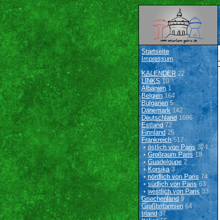
Startseite
Impressum
KALENDER
22
LINKS
10
Albanien
1
Belgien
164
Bulgarien
5
Dänemark
142
Deutschland
1686
Estland
72
Finnland
25
Frankreich
517
•
östlich von Paris
324
•
Großraum Paris
18
•
Guadeloupe
2
•
Korsika
3
•
nördlich von Paris
74
•
südlich von Paris
63
•
westlich von Paris
33
Griechenland
9
Großbritannien
64
Irland
37