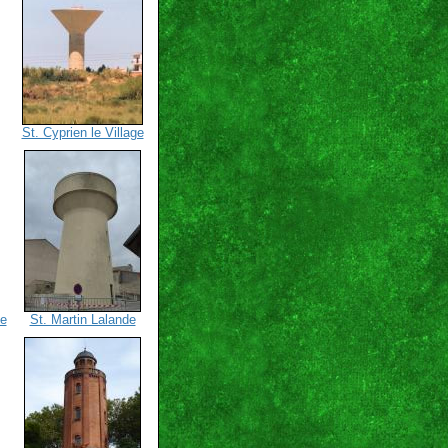
St. Cyprien le Village
ue
St. Martin Lalande