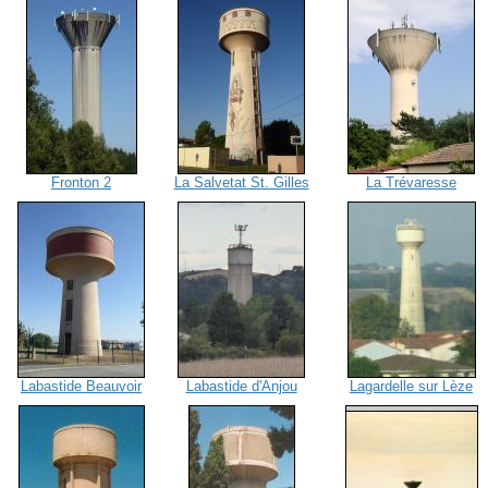
Fronton 2
La Salvetat St. Gilles
La Trévaresse
Labastide Beauvoir
Labastide d'Anjou
Lagardelle sur Lèze