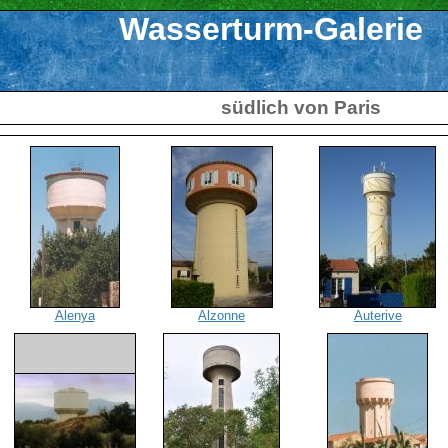
Wasserturm-Galerie
südlich von Paris
Alenya
Alzonne
Auterive