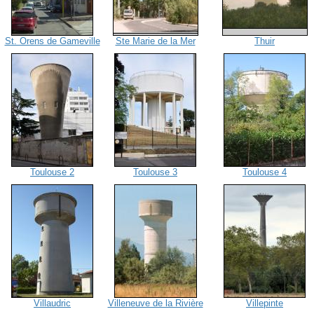
St. Orens de Gameville
Ste Marie de la Mer
Thuir
Toulouse 2
Toulouse 3
Toulouse 4
Villaudric
Villeneuve de la Rivière
Villepinte