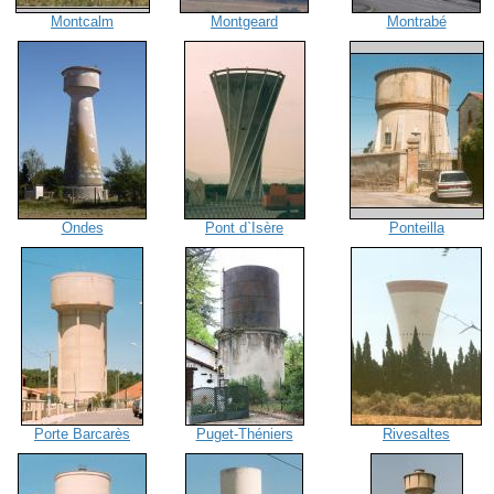
Montcalm
Montgeard
Montrabé
Ondes
Pont d`Isère
Ponteilla
Porte Barcarès
Puget-Théniers
Rivesaltes