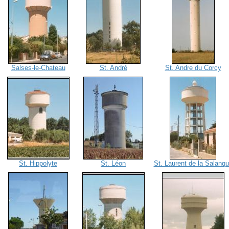
Salses-le-Chateau
St. André
St. Andre du Corcy
St. Hippolyte
St. Léon
St. Laurent de la Salanq