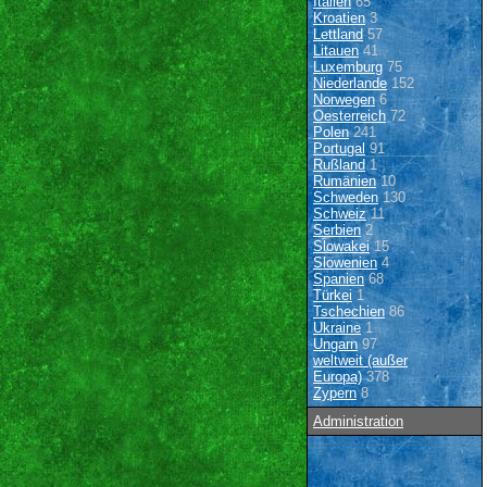
Italien
65
Kroatien
3
Lettland
57
Litauen
41
Luxemburg
75
Niederlande
152
Norwegen
6
Oesterreich
72
Polen
241
Portugal
91
Rußland
1
Rumänien
10
Schweden
130
Schweiz
11
Serbien
2
Slowakei
15
Slowenien
4
Spanien
68
Türkei
1
Tschechien
86
Ukraine
1
Ungarn
97
weltweit (außer
Europa)
378
Zypern
8
Administration