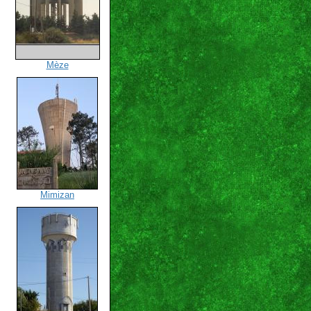
Mèze
Mimizan