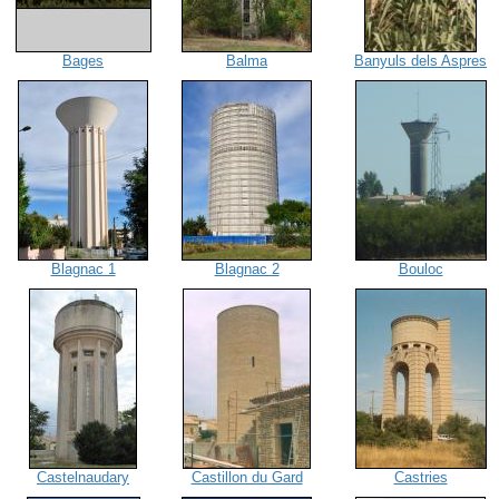
Bages
Balma
Banyuls dels Aspres
Blagnac 1
Blagnac 2
Bouloc
Castelnaudary
Castillon du Gard
Castries