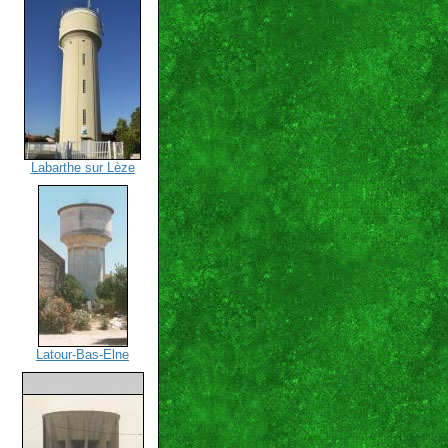
Labarthe sur Lèze
Latour-Bas-Elne