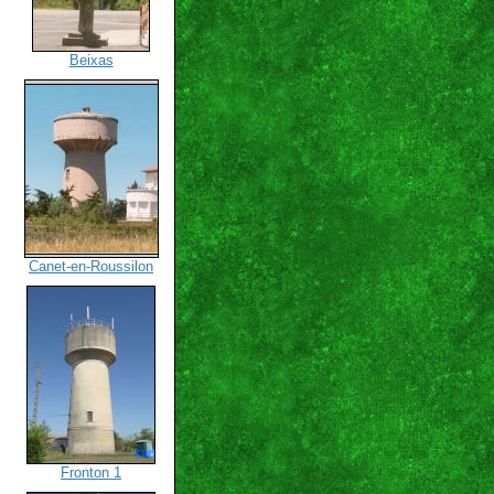
Beixas
Canet-en-Roussilon
Fronton 1