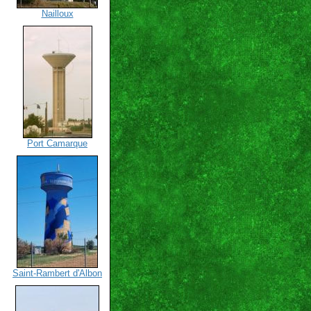
Nailloux
Port Camarque
Saint-Rambert d'Albon