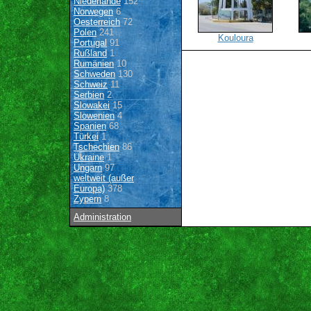
Niederlande
152
Norwegen
6
Oesterreich
72
Polen
241
Kouloura
Portugal
91
Rußland
1
Rumänien
10
Schweden
130
Schweiz
11
Serbien
2
Slowakei
15
Slowenien
4
Spanien
68
Türkei
1
Tschechien
86
Ukraine
1
Ungarn
97
weltweit (außer
Europa)
378
Zypern
8
Administration