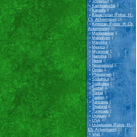
•
Jordanien
8
•
Kambodscha
3
•
Kanada
3
•
Kasachstan (Fotos: H.-
Ch. Ackermann)
16
•
Kirgistan (Fotos: H.-Ch.
Ackermann)
91
•
Madagaskar
4
•
Malediven
1
•
Marokko
1
•
Mexico
2
•
Myanmar
1
•
Namibia
11
•
Nepal
6
•
Neuseeland
1
•
Oman
4
•
Philippinen
1
•
Südafrika
10
•
Südkorea
2
•
Sudan
4
•
Türkei
3
•
Taiwan
8
•
Tansania
1
•
Thailand
6
•
Tunesien
2
•
Uruguay
4
•
USA
47
•
Usbekistan (Fotos: H.-
Ch. Ackermann)
22
•
VAR
3