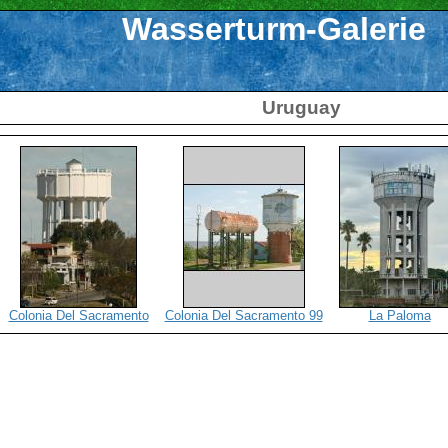
Wasserturm-Galerie
Uruguay
Colonia Del Sacramento
Colonia Del Sacramento 99
La Paloma