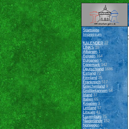
Startseite
Impressum
KALENDER
22
LINKS
10
Albanien
1
Belgien
164
Bulgarien
5
Dänemark
142
Deutschland
1686
Estland
72
Finnland
25
Frankreich
517
Griechenland
9
Großbritannien
64
Irland
37
Italien
65
Kroatien
3
Lettland
57
Litauen
41
Luxemburg
75
Niederlande
152
Norwegen
6