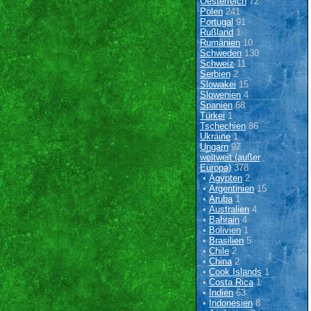
Oesterreich
72
Polen
241
Portugal
91
Rußland
1
Rumänien
10
Schweden
130
Schweiz
11
Serbien
2
Slowakei
15
Slowenien
4
Spanien
68
Türkei
1
Tschechien
86
Ukraine
1
Ungarn
97
weltweit (außer
Europa)
378
•
Ägypten
2
•
Argentinien
15
•
Aruba
1
•
Australien
4
•
Bahrain
4
•
Bolivien
1
•
Brasilien
5
•
Chile
2
•
China
2
•
Cook Islands
1
•
Costa Rica
1
•
Indien
63
•
Indonesien
8