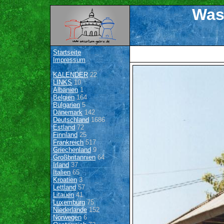
Was
Startseite
Impressum
KALENDER
22
LINKS
10
Albanien
1
Belgien
164
Bulgarien
5
Dänemark
142
Deutschland
1686
Estland
72
Finnland
25
Frankreich
517
Griechenland
9
Großbritannien
64
Irland
37
Italien
65
Kroatien
3
Lettland
57
Litauen
41
Luxemburg
75
Niederlande
152
Norwegen
6