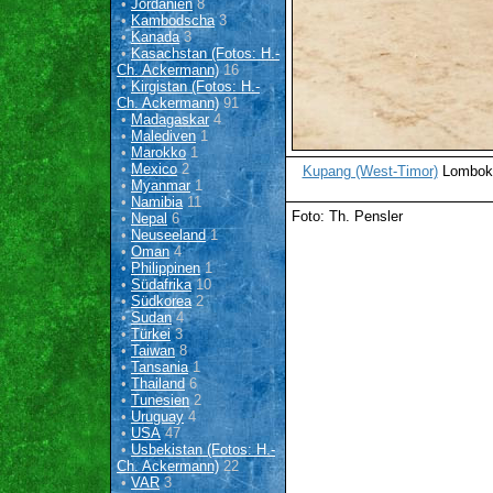
•
Jordanien
8
•
Kambodscha
3
•
Kanada
3
•
Kasachstan (Fotos: H.-
Ch. Ackermann)
16
•
Kirgistan (Fotos: H.-
Ch. Ackermann)
91
•
Madagaskar
4
•
Malediven
1
•
Marokko
1
•
Mexico
2
Kupang (West-Timor)
Lombo
•
Myanmar
1
•
Namibia
11
Foto: Th. Pensler
•
Nepal
6
•
Neuseeland
1
•
Oman
4
•
Philippinen
1
•
Südafrika
10
•
Südkorea
2
•
Sudan
4
•
Türkei
3
•
Taiwan
8
•
Tansania
1
•
Thailand
6
•
Tunesien
2
•
Uruguay
4
•
USA
47
•
Usbekistan (Fotos: H.-
Ch. Ackermann)
22
•
VAR
3