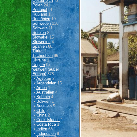
Oesterreich
72
Polen
241
Portugal
91
Rußland
1
Rumänien
10
Schweden
130
Schweiz
11
Serbien
2
Slowakei
15
Slowenien
4
Spanien
68
Türkei
1
Tschechien
86
Ukraine
1
Ungarn
97
weltweit (außer
Europa)
378
•
Ägypten
2
•
Argentinien
15
•
Aruba
1
•
Australien
4
•
Bahrain
4
•
Bolivien
1
•
Brasilien
5
•
Chile
2
•
China
2
•
Cook Islands
1
•
Costa Rica
1
•
Indien
63
•
Indonesien
8