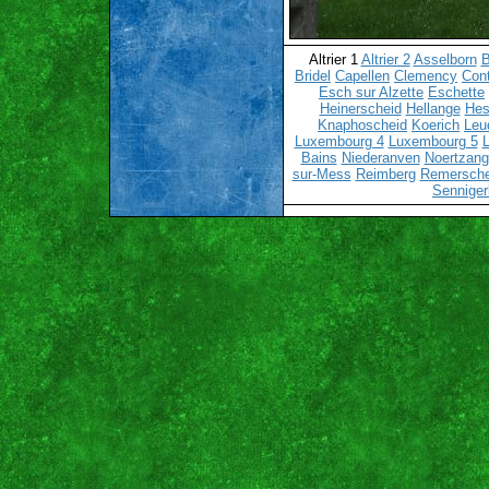
Altrier 1
Altrier 2
Asselborn
B
Bridel
Capellen
Clemency
Cont
Esch sur Alzette
Eschette
Heinerscheid
Hellange
Hes
Knaphoscheid
Koerich
Leu
Luxembourg 4
Luxembourg 5
Bains
Niederanven
Noertzang
sur-Mess
Reimberg
Remersch
Senniger