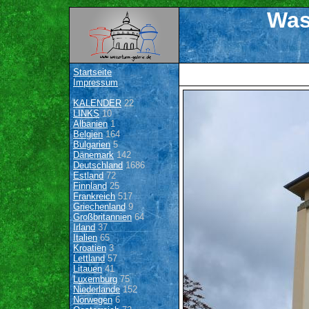
Was
Startseite
Impressum
KALENDER
22
LINKS
10
Albanien
1
Belgien
164
Bulgarien
5
Dänemark
142
Deutschland
1686
Estland
72
Finnland
25
Frankreich
517
Griechenland
9
Großbritannien
64
Irland
37
Italien
65
Kroatien
3
Lettland
57
Litauen
41
Luxemburg
75
Niederlande
152
Norwegen
6