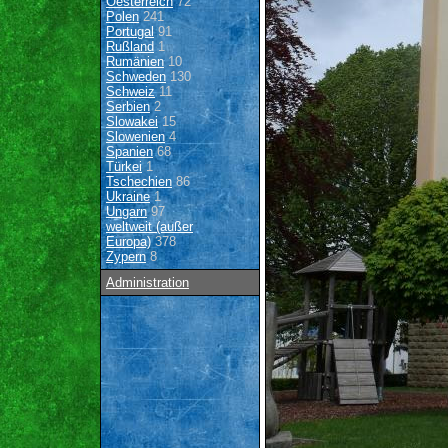
Oesterreich
72
Polen
241
Portugal
91
Rußland
1
Rumänien
10
Schweden
130
Schweiz
11
Serbien
2
Slowakei
15
Slowenien
4
Spanien
68
Türkei
1
Tschechien
86
Ukraine
1
Ungarn
97
weltweit (außer
Europa)
378
Zypern
8
Administration