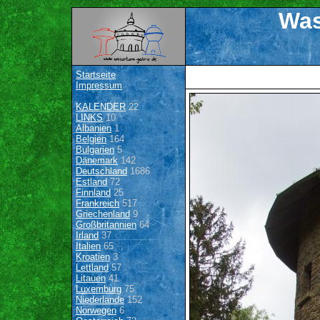
Was
Startseite
Impressum
KALENDER
22
LINKS
10
Albanien
1
Belgien
164
Bulgarien
5
Dänemark
142
Deutschland
1686
Estland
72
Finnland
25
Frankreich
517
Griechenland
9
Großbritannien
64
Irland
37
Italien
65
Kroatien
3
Lettland
57
Litauen
41
Luxemburg
75
Niederlande
152
Norwegen
6