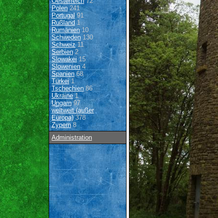
Oesterreich
72
Polen
241
Portugal
91
Rußland
1
Rumänien
10
Schweden
130
Schweiz
11
Serbien
2
Slowakei
15
Slowenien
4
Spanien
68
Türkei
1
Tschechien
86
Ukraine
1
Ungarn
97
weltweit (außer
Europa)
378
Zypern
8
Administration