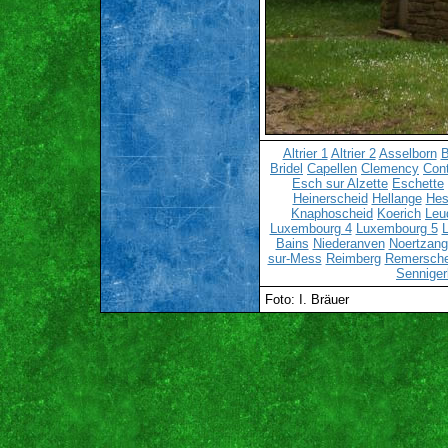
Altrier 1
Altrier 2
Asselborn
B
Bridel
Capellen
Clemency
Cont
Esch sur Alzette
Eschette
Heinerscheid
Hellange
Hes
Knaphoscheid
Koerich
Leu
Luxembourg 4
Luxembourg 5
Bains
Niederanven
Noertzang
sur-Mess
Reimberg
Remersch
Senniger
Foto: I. Bräuer