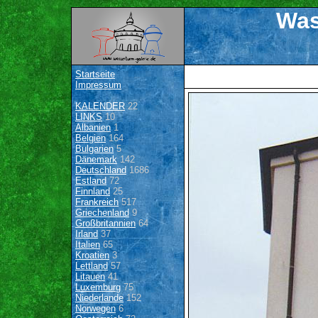
Was
Startseite
Impressum
KALENDER
22
LINKS
10
Albanien
1
Belgien
164
Bulgarien
5
Dänemark
142
Deutschland
1686
Estland
72
Finnland
25
Frankreich
517
Griechenland
9
Großbritannien
64
Irland
37
Italien
65
Kroatien
3
Lettland
57
Litauen
41
Luxemburg
75
Niederlande
152
Norwegen
6