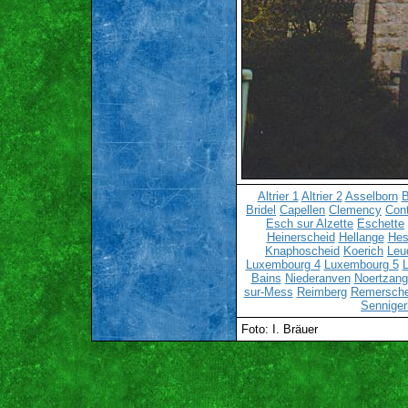
Altrier 1
Altrier 2
Asselborn
B
Bridel
Capellen
Clemency
Cont
Esch sur Alzette
Eschette
Heinerscheid
Hellange
Hes
Knaphoscheid
Koerich
Leu
Luxembourg 4
Luxembourg 5
Bains
Niederanven
Noertzang
sur-Mess
Reimberg
Remersch
Senniger
Foto: I. Bräuer