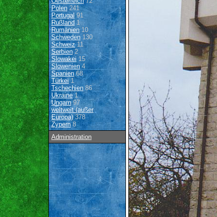
Oesterreich
72
Polen
241
Portugal
91
Rußland
1
Rumänien
10
Schweden
130
Schweiz
11
Serbien
2
Slowakei
15
Slowenien
4
Spanien
68
Türkei
1
Tschechien
86
Ukraine
1
Ungarn
97
weltweit (außer
Europa)
378
Zypern
8
Administration