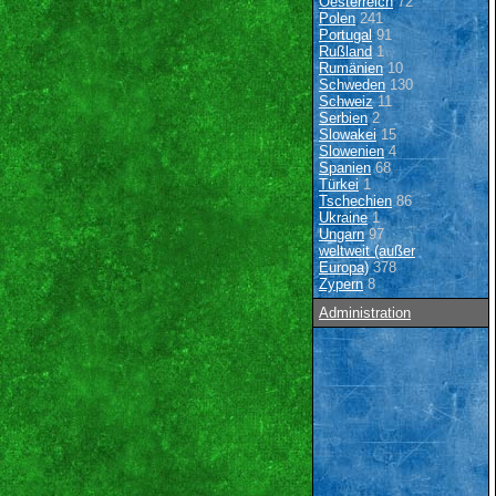
Oesterreich
72
Polen
241
Portugal
91
Rußland
1
Rumänien
10
Schweden
130
Schweiz
11
Serbien
2
Slowakei
15
Slowenien
4
Spanien
68
Türkei
1
Tschechien
86
Ukraine
1
Ungarn
97
weltweit (außer
Europa)
378
Zypern
8
Administration