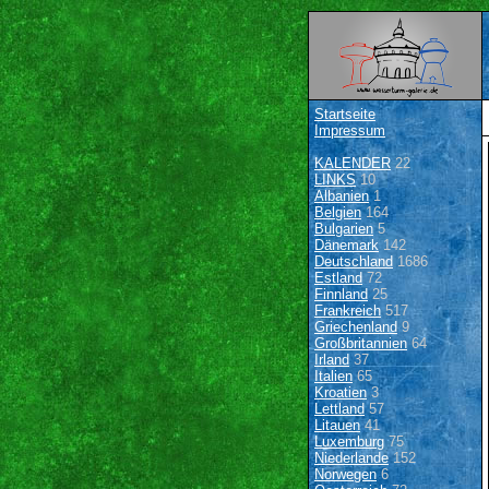
Startseite
Impressum
KALENDER
22
LINKS
10
Albanien
1
Belgien
164
Bulgarien
5
Dänemark
142
Deutschland
1686
Estland
72
Finnland
25
Frankreich
517
Griechenland
9
Großbritannien
64
Irland
37
Italien
65
Kroatien
3
Lettland
57
Litauen
41
Luxemburg
75
Niederlande
152
Norwegen
6