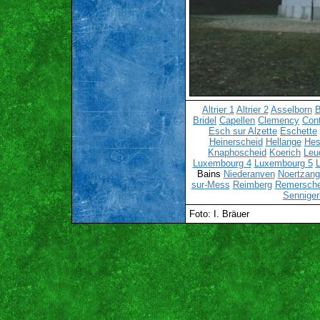
Altrier 1
Altrier 2
Asselborn
B
Bridel
Capellen
Clemency
Cont
Esch sur Alzette
Eschette
Heinerscheid
Hellange
Hes
Knaphoscheid
Koerich
Leu
Luxembourg 4
Luxembourg 5
Bains
Niederanven
Noertzang
sur-Mess
Reimberg
Remersch
Senniger
Foto: I. Bräuer