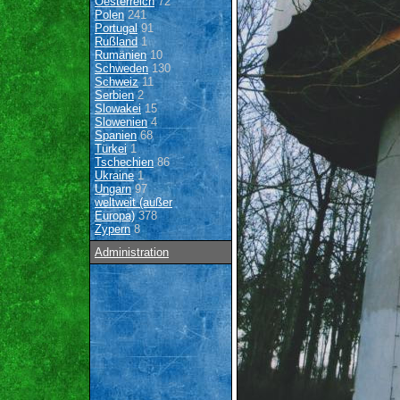
Oesterreich
72
Polen
241
Portugal
91
Rußland
1
Rumänien
10
Schweden
130
Schweiz
11
Serbien
2
Slowakei
15
Slowenien
4
Spanien
68
Türkei
1
Tschechien
86
Ukraine
1
Ungarn
97
weltweit (außer
Europa)
378
Zypern
8
Administration