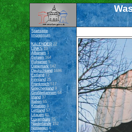
Was
Startseite
Impressum
KALENDER
22
LINKS
10
Albanien
1
Belgien
164
Bulgarien
5
Dänemark
142
Deutschland
1686
Estland
72
Finnland
25
Frankreich
517
Griechenland
9
Großbritannien
64
Irland
37
Italien
65
Kroatien
3
Lettland
57
Litauen
41
Luxemburg
75
Niederlande
152
Norwegen
6