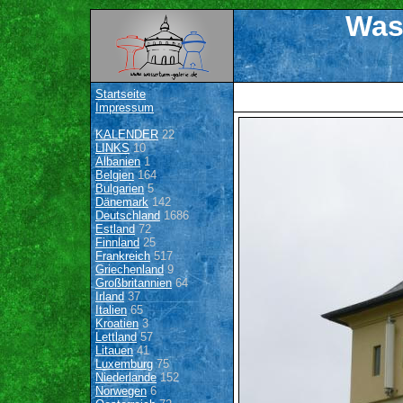
Was
Startseite
Impressum
KALENDER
22
LINKS
10
Albanien
1
Belgien
164
Bulgarien
5
Dänemark
142
Deutschland
1686
Estland
72
Finnland
25
Frankreich
517
Griechenland
9
Großbritannien
64
Irland
37
Italien
65
Kroatien
3
Lettland
57
Litauen
41
Luxemburg
75
Niederlande
152
Norwegen
6