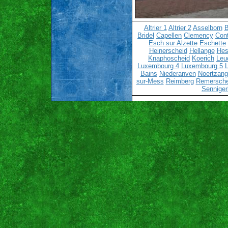
Altrier 1
Altrier 2
Asselborn
B
Bridel
Capellen
Clemency
Cont
Esch sur Alzette
Eschette
Heinerscheid
Hellange
Hes
Knaphoscheid
Koerich
Leu
Luxembourg 4
Luxembourg 5
Bains
Niederanven
Noertzang
sur-Mess
Reimberg
Remersch
Senniger