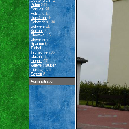
Oesterreich
72
Polen
241
Portugal
91
Rußland
1
Rumänien
10
Schweden
130
Schweiz
11
Serbien
2
Slowakei
15
Slowenien
4
Spanien
68
Türkei
1
Tschechien
86
Ukraine
1
Ungarn
97
weltweit (außer
Europa)
378
Zypern
8
Administration