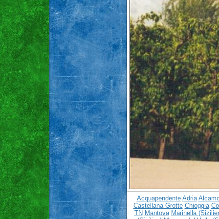
Acquapendente
Adria
Alcamo 
Castellana Grotte
Chioggia
C
TN
Mantova
Marinella (Sizilie