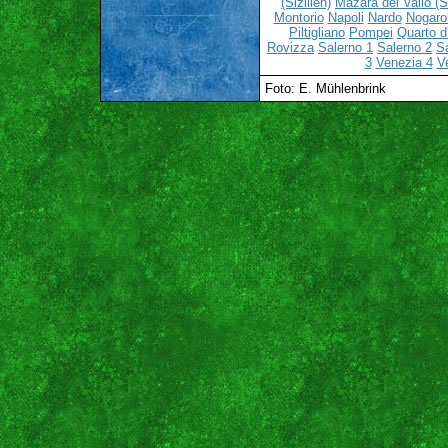
(Sizilien)
Mazara del Vallo (Si
Montorio
Napoli
Nardo
Nogaro
Piltigliano
Pompei
Quarto d'
Rovizza
Salerno 1
Salerno 2
S
3
Venezia 4
V
Foto: E. Mühlenbrink