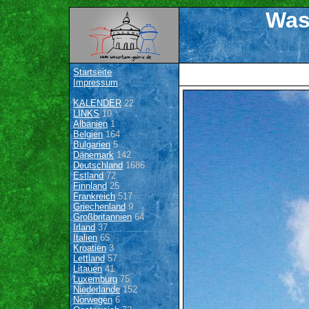
Was
Startseite
Impressum
KALENDER
22
LINKS
10
Albanien
1
Belgien
164
Bulgarien
5
Dänemark
142
Deutschland
1686
Estland
72
Finnland
25
Frankreich
517
Griechenland
9
Großbritannien
64
Irland
37
Italien
65
Kroatien
3
Lettland
57
Litauen
41
Luxemburg
75
Niederlande
152
Norwegen
6