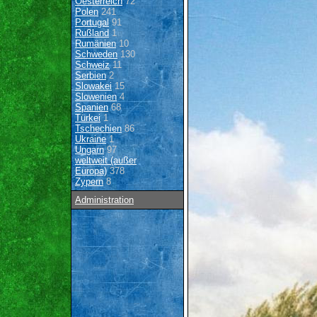
Oesterreich
72
Polen
241
Portugal
91
Rußland
1
Rumänien
10
Schweden
130
Schweiz
11
Serbien
2
Slowakei
15
Slowenien
4
Spanien
68
Türkei
1
Tschechien
86
Ukraine
1
Ungarn
97
weltweit (außer
Europa)
378
Zypern
8
Administration