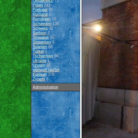
Oesterreich
72
Polen
241
Portugal
91
Rußland
1
Rumänien
10
Schweden
130
Schweiz
11
Serbien
2
Slowakei
15
Slowenien
4
Spanien
68
Türkei
1
Tschechien
86
Ukraine
1
Ungarn
97
weltweit (außer
Europa)
378
Zypern
8
Administration