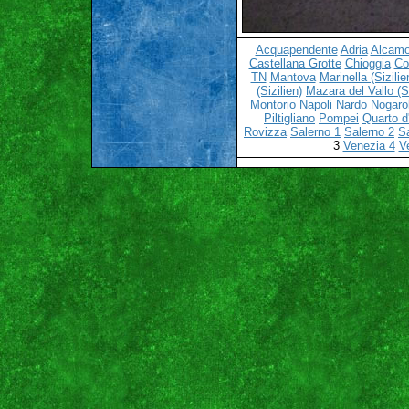
Acquapendente
Adria
Alcamo 
Castellana Grotte
Chioggia
C
TN
Mantova
Marinella (Sizilie
(Sizilien)
Mazara del Vallo (Si
Montorio
Napoli
Nardo
Nogaro
Piltigliano
Pompei
Quarto d'
Rovizza
Salerno 1
Salerno 2
S
3
Venezia 4
V