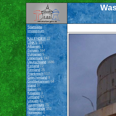
Was
Startseite
Impressum
KALENDER
22
LINKS
10
Albanien
1
Belgien
164
Bulgarien
5
Dänemark
142
Deutschland
1686
Estland
72
Finnland
25
Frankreich
517
Griechenland
9
Großbritannien
64
Irland
37
Italien
65
Kroatien
3
Lettland
57
Litauen
41
Luxemburg
75
Niederlande
152
Norwegen
6