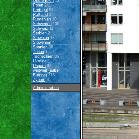
Oesterreich
72
Polen
241
Portugal
91
Rußland
1
Rumänien
10
Schweden
130
Schweiz
11
Serbien
2
Slowakei
15
Slowenien
4
Spanien
68
Türkei
1
Tschechien
86
Ukraine
1
Ungarn
97
weltweit (außer
Europa)
378
Zypern
8
Administration