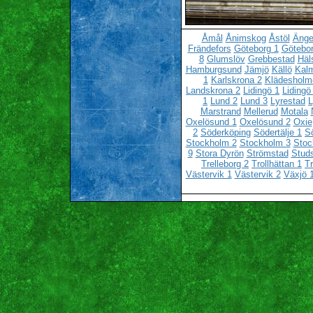
Åmål
Ånimskog
Åstöl
Änge
Frändefors
Göteborg 1
Götebor
8
Glumslöv
Grebbestad
Häl
Hamburgsund
Jämjö
Källö
Kalm
1
Karlskrona 2
Klädesholm
Landskrona 2
Lidingö 1
Lidingö
1
Lund 2
Lund 3
Lyrestad
L
Marstrand
Mellerud
Motala
Oxelösund 1
Oxelösund 2
Oxie
2
Söderköping
Södertälje 1
Sö
Stockholm 2
Stockholm 3
Stoc
9
Stora Dyrön
Strömstad
Stud
Trelleborg 2
Trollhättan 1
Tr
Västervik 1
Västervik 2
Växjö 