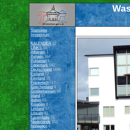
Was
Startseite
Impressum
KALENDER
22
LINKS
10
Albanien
1
Belgien
164
Bulgarien
5
Dänemark
142
Deutschland
1686
Estland
72
Finnland
25
Frankreich
517
Griechenland
9
Großbritannien
64
Irland
37
Italien
65
Kroatien
3
Lettland
57
Litauen
41
Luxemburg
75
Niederlande
152
Norwegen
6