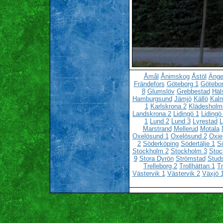
Åmål
Ånimskog
Åstöl
Änge
Frändefors
Göteborg 1
Götebor
8
Glumslöv
Grebbestad
Häl
Hamburgsund
Jämjö
Källö
Kalm
1
Karlskrona 2
Klädesholm
Landskrona 2
Lidingö 1
Lidingö
1
Lund 2
Lund 3
Lyrestad
L
Marstrand
Mellerud
Motala
Oxelösund 1
Oxelösund 2
Oxie
2
Söderköping
Södertälje 1
Sö
Stockholm 2
Stockholm 3
Stoc
9
Stora Dyrön
Strömstad
Stud
Trelleborg 2
Trollhättan 1
Tr
Västervik 1
Västervik 2
Växjö 