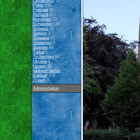
Oesterreich
72
Polen
241
Portugal
91
Rußland
1
Rumänien
10
Schweden
130
Schweiz
11
Serbien
2
Slowakei
15
Slowenien
4
Spanien
68
Türkei
1
Tschechien
86
Ukraine
1
Ungarn
97
weltweit (außer
Europa)
378
Zypern
8
Administration