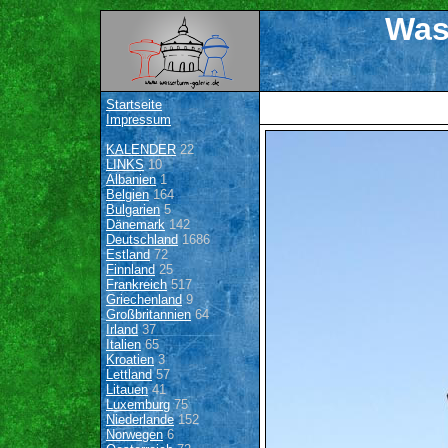
Was
Startseite
Impressum
KALENDER
22
LINKS
10
Albanien
1
Belgien
164
Bulgarien
5
Dänemark
142
Deutschland
1686
Estland
72
Finnland
25
Frankreich
517
Griechenland
9
Großbritannien
64
Irland
37
Italien
65
Kroatien
3
Lettland
57
Litauen
41
Luxemburg
75
Niederlande
152
Norwegen
6