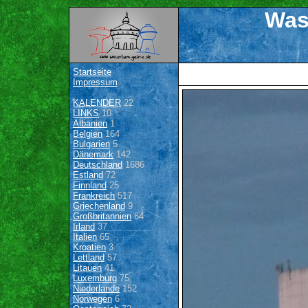
Was
Startseite
Impressum
KALENDER
22
LINKS
10
Albanien
1
Belgien
164
Bulgarien
5
Dänemark
142
Deutschland
1686
Estland
72
Finnland
25
Frankreich
517
Griechenland
9
Großbritannien
64
Irland
37
Italien
65
Kroatien
3
Lettland
57
Litauen
41
Luxemburg
75
Niederlande
152
Norwegen
6