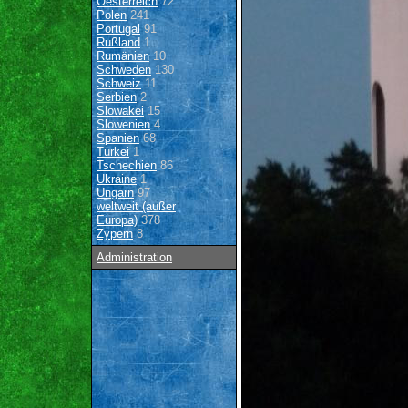
Oesterreich
72
Polen
241
Portugal
91
Rußland
1
Rumänien
10
Schweden
130
Schweiz
11
Serbien
2
Slowakei
15
Slowenien
4
Spanien
68
Türkei
1
Tschechien
86
Ukraine
1
Ungarn
97
weltweit (außer
Europa)
378
Zypern
8
Administration