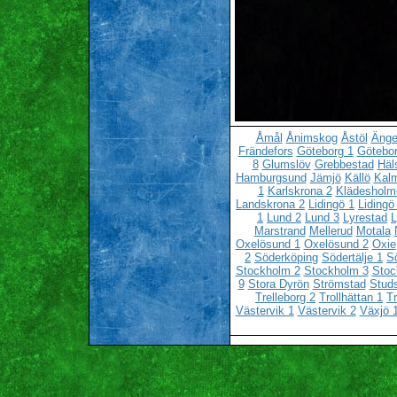
Åmål
Ånimskog
Åstöl
Änge
Frändefors
Göteborg 1
Götebor
8
Glumslöv
Grebbestad
Häl
Hamburgsund
Jämjö
Källö
Kalm
1
Karlskrona 2
Klädesholm
Landskrona 2
Lidingö 1
Lidingö
1
Lund 2
Lund 3
Lyrestad
L
Marstrand
Mellerud
Motala
Oxelösund 1
Oxelösund 2
Oxie
2
Söderköping
Södertälje 1
Sö
Stockholm 2
Stockholm 3
Stoc
9
Stora Dyrön
Strömstad
Stud
Trelleborg 2
Trollhättan 1
Tr
Västervik 1
Västervik 2
Växjö 