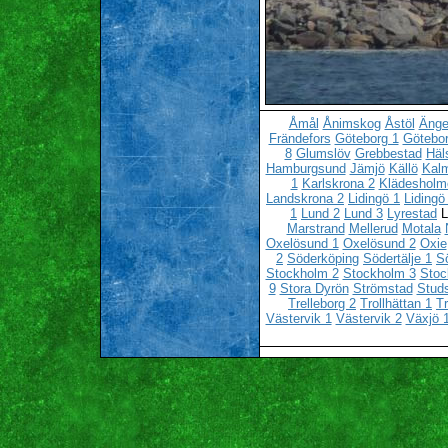
Åmål
Ånimskog
Åstöl
Änge
Frändefors
Göteborg 1
Götebor
8
Glumslöv
Grebbestad
Häl
Hamburgsund
Jämjö
Källö
Kalm
1
Karlskrona 2
Klädesholm
Landskrona 2
Lidingö 1
Lidingö
1
Lund 2
Lund 3
Lyrestad
L
Marstrand
Mellerud
Motala
Oxelösund 1
Oxelösund 2
Oxie
2
Söderköping
Södertälje 1
Sö
Stockholm 2
Stockholm 3
Stoc
9
Stora Dyrön
Strömstad
Stud
Trelleborg 2
Trollhättan 1
Tr
Västervik 1
Västervik 2
Växjö 