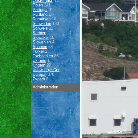
Oesterreich
72
Polen
241
Portugal
91
Rußland
1
Rumänien
10
Schweden
130
Schweiz
11
Serbien
2
Slowakei
15
Slowenien
4
Spanien
68
Türkei
1
Tschechien
86
Ukraine
1
Ungarn
97
weltweit (außer
Europa)
378
Zypern
8
Administration