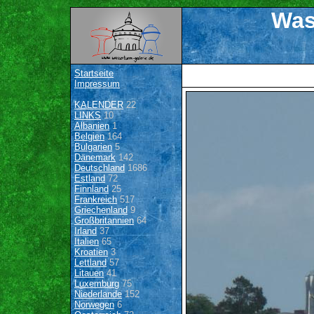
Was
Startseite
Impressum
KALENDER
22
LINKS
10
Albanien
1
Belgien
164
Bulgarien
5
Dänemark
142
Deutschland
1686
Estland
72
Finnland
25
Frankreich
517
Griechenland
9
Großbritannien
64
Irland
37
Italien
65
Kroatien
3
Lettland
57
Litauen
41
Luxemburg
75
Niederlande
152
Norwegen
6