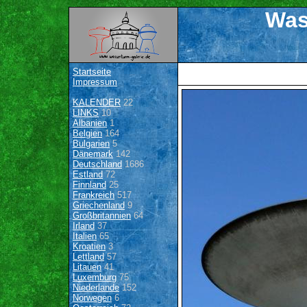
Was
Startseite
Impressum
KALENDER
22
LINKS
10
Albanien
1
Belgien
164
Bulgarien
5
Dänemark
142
Deutschland
1686
Estland
72
Finnland
25
Frankreich
517
Griechenland
9
Großbritannien
64
Irland
37
Italien
65
Kroatien
3
Lettland
57
Litauen
41
Luxemburg
75
Niederlande
152
Norwegen
6