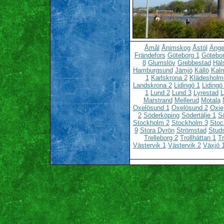
Åmål
Ånimskog
Åstöl
Änge
Frändefors
Göteborg 1
Götebor
8
Glumslöv
Grebbestad
Häl
Hamburgsund
Jämjö
Källö
Kalm
1
Karlskrona 2
Klädesholm
Landskrona 2
Lidingö 1
Lidingö
1
Lund 2
Lund 3
Lyrestad
L
Marstrand
Mellerud
Motala
Oxelösund 1
Oxelösund 2
Oxie
2
Söderköping
Södertälje 1
Sö
Stockholm 2
Stockholm 3
Stoc
9
Stora Dyrön
Strömstad
Stud
Trelleborg 2
Trollhättan 1
Tr
Västervik 1
Västervik 2
Växjö 