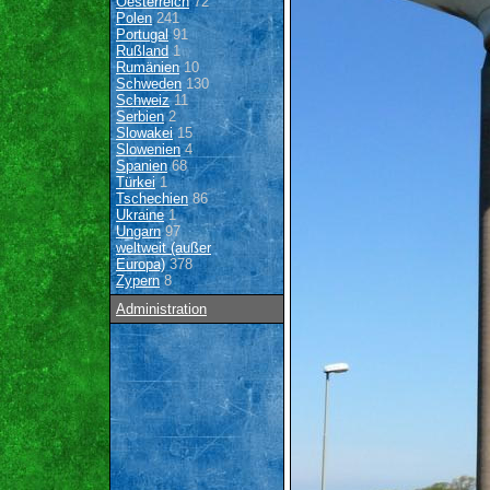
Oesterreich
72
Polen
241
Portugal
91
Rußland
1
Rumänien
10
Schweden
130
Schweiz
11
Serbien
2
Slowakei
15
Slowenien
4
Spanien
68
Türkei
1
Tschechien
86
Ukraine
1
Ungarn
97
weltweit (außer
Europa)
378
Zypern
8
Administration