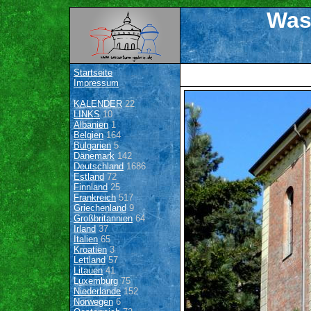
Was
Startseite
Impressum
KALENDER
22
LINKS
10
Albanien
1
Belgien
164
Bulgarien
5
Dänemark
142
Deutschland
1686
Estland
72
Finnland
25
Frankreich
517
Griechenland
9
Großbritannien
64
Irland
37
Italien
65
Kroatien
3
Lettland
57
Litauen
41
Luxemburg
75
Niederlande
152
Norwegen
6