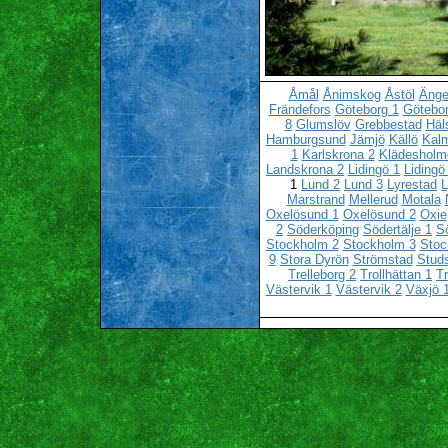
Åmål
Ånimskog
Åstöl
Änge
Frändefors
Göteborg 1
Götebor
8
Glumslöv
Grebbestad
Häl
Hamburgsund
Jämjö
Källö
Kalm
1
Karlskrona 2
Klädesholm
Landskrona 2
Lidingö 1
Lidingö
1
Lund 2
Lund 3
Lyrestad
L
Marstrand
Mellerud
Motala
Oxelösund 1
Oxelösund 2
Oxie
2
Söderköping
Södertälje 1
Sö
Stockholm 2
Stockholm 3
Stoc
9
Stora Dyrön
Strömstad
Stud
Trelleborg 2
Trollhättan 1
Tr
Västervik 1
Västervik 2
Växjö 