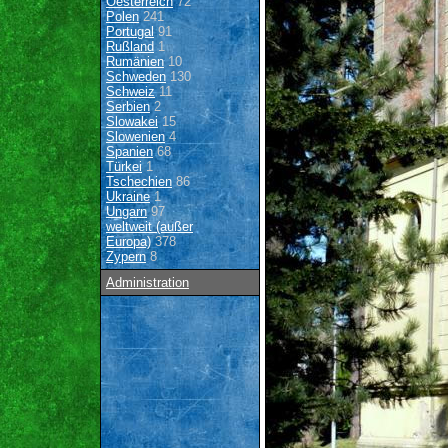
Oesterreich
72
Polen
241
Portugal
91
Rußland
1
Rumänien
10
Schweden
130
Schweiz
11
Serbien
2
Slowakei
15
Slowenien
4
Spanien
68
Türkei
1
Tschechien
86
Ukraine
1
Ungarn
97
weltweit (außer
Europa)
378
Zypern
8
Administration