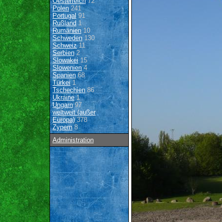
Oesterreich
72
Polen
241
Portugal
91
Rußland
1
Rumänien
10
Schweden
130
Schweiz
11
Serbien
2
Slowakei
15
Slowenien
4
Spanien
68
Türkei
1
Tschechien
86
Ukraine
1
Ungarn
97
weltweit (außer
Europa)
378
Zypern
8
Administration