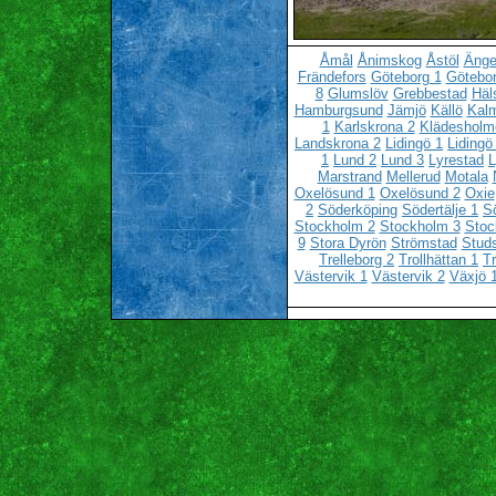
Åmål
Ånimskog
Åstöl
Änge
Frändefors
Göteborg 1
Götebor
8
Glumslöv
Grebbestad
Häl
Hamburgsund
Jämjö
Källö
Kalm
1
Karlskrona 2
Klädesholm
Landskrona 2
Lidingö 1
Lidingö
1
Lund 2
Lund 3
Lyrestad
L
Marstrand
Mellerud
Motala
Oxelösund 1
Oxelösund 2
Oxie
2
Söderköping
Södertälje 1
Sö
Stockholm 2
Stockholm 3
Stoc
9
Stora Dyrön
Strömstad
Stud
Trelleborg 2
Trollhättan 1
Tr
Västervik 1
Västervik 2
Växjö 