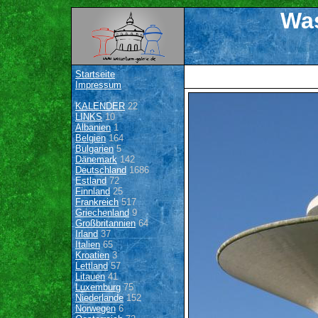
Was
Startseite
Impressum
KALENDER
22
LINKS
10
Albanien
1
Belgien
164
Bulgarien
5
Dänemark
142
Deutschland
1686
Estland
72
Finnland
25
Frankreich
517
Griechenland
9
Großbritannien
64
Irland
37
Italien
65
Kroatien
3
Lettland
57
Litauen
41
Luxemburg
75
Niederlande
152
Norwegen
6