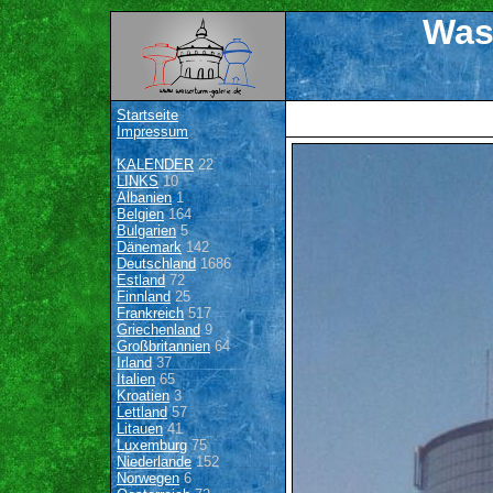
Was
Startseite
Impressum
KALENDER
22
LINKS
10
Albanien
1
Belgien
164
Bulgarien
5
Dänemark
142
Deutschland
1686
Estland
72
Finnland
25
Frankreich
517
Griechenland
9
Großbritannien
64
Irland
37
Italien
65
Kroatien
3
Lettland
57
Litauen
41
Luxemburg
75
Niederlande
152
Norwegen
6