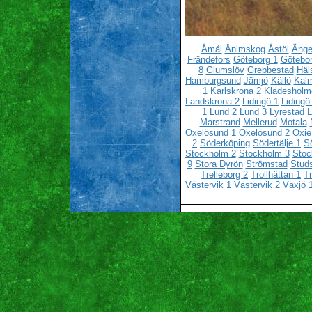
Åmål
Ånimskog
Åstöl
Änge
Frändefors
Göteborg 1
Götebor
8
Glumslöv
Grebbestad
Häl
Hamburgsund
Jämjö
Källö
Kalm
1
Karlskrona 2
Klädesholm
Landskrona 2
Lidingö 1
Lidingö
1
Lund 2
Lund 3
Lyrestad
L
Marstrand
Mellerud
Motala
Oxelösund 1
Oxelösund 2
Oxie
2
Söderköping
Södertälje 1
Sö
Stockholm 2
Stockholm 3
Stoc
9
Stora Dyrön
Strömstad
Stud
Trelleborg 2
Trollhättan 1
Tr
Västervik 1
Västervik 2
Växjö 