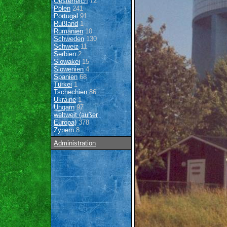
Oesterreich
72
Polen
241
Portugal
91
Rußland
1
Rumänien
10
Schweden
130
Schweiz
11
Serbien
2
Slowakei
15
Slowenien
4
Spanien
68
Türkei
1
Tschechien
86
Ukraine
1
Ungarn
97
weltweit (außer
Europa)
378
Zypern
8
Administration