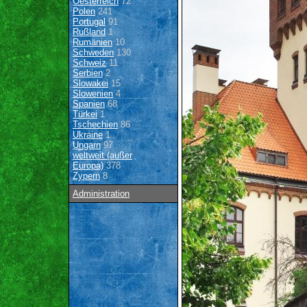
Oesterreich
72
Polen
241
Portugal
91
Rußland
1
Rumänien
10
Schweden
130
Schweiz
11
Serbien
2
Slowakei
15
Slowenien
4
Spanien
68
Türkei
1
Tschechien
86
Ukraine
1
Ungarn
97
weltweit (außer
Europa)
378
Zypern
8
Administration