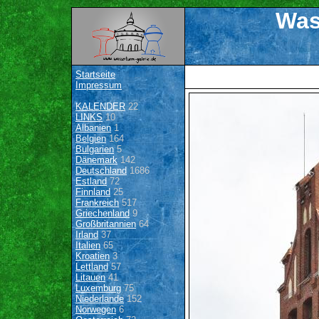
Was
Startseite
Impressum
KALENDER
22
LINKS
10
Albanien
1
Belgien
164
Bulgarien
5
Dänemark
142
Deutschland
1686
Estland
72
Finnland
25
Frankreich
517
Griechenland
9
Großbritannien
64
Irland
37
Italien
65
Kroatien
3
Lettland
57
Litauen
41
Luxemburg
75
Niederlande
152
Norwegen
6