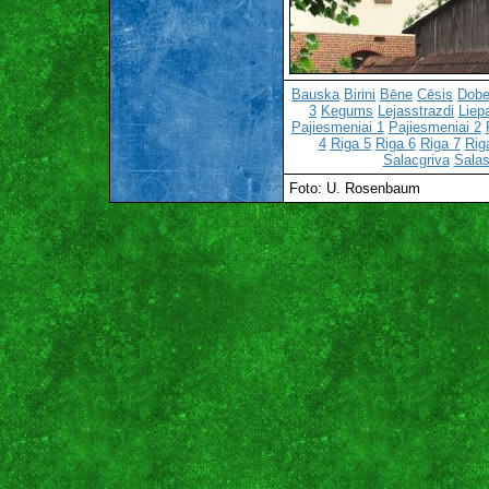
Bauska
Birini
Bēne
Cēsis
Dobe
3
Kegums
Lejasstrazdi
Liep
Pajiesmeniai 1
Pajiesmeniai 2
4
Riga 5
Riga 6
Riga 7
Rig
Salacgriva
Salas
Foto: U. Rosenbaum