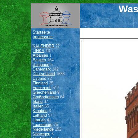
Was
Startseite
Impressum
KALENDER
22
LINKS
10
Albanien
1
Belgien
164
Bulgarien
5
Dänemark
142
Deutschland
1686
Estland
72
Finnland
25
Frankreich
517
Griechenland
9
Großbritannien
64
Irland
37
Italien
65
Kroatien
3
Lettland
57
Litauen
41
Luxemburg
75
Niederlande
152
Norwegen
6