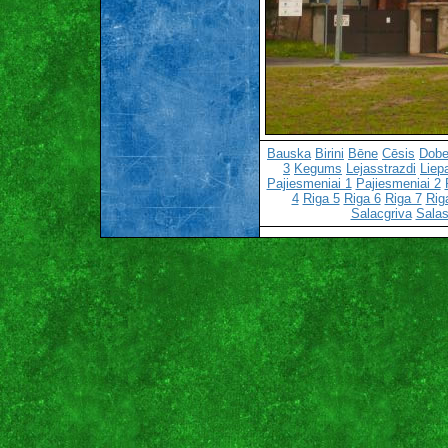
Bauska
Birini
Bēne
Cēsis
Dobe
3
Kegums
Lejasstrazdi
Liep
Pajiesmeniai 1
Pajiesmeniai 2
4
Riga 5
Riga 6
Riga 7
Rig
Salacgriva
Salas