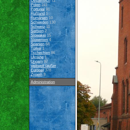
Oesterreich
72
Polen
241
Portugal
91
Rußland
1
Rumänien
10
Schweden
130
Schweiz
11
Serbien
2
Slowakei
15
Slowenien
4
Spanien
68
Türkei
1
Tschechien
86
Ukraine
1
Ungarn
97
weltweit (außer
Europa)
378
Zypern
8
Administration