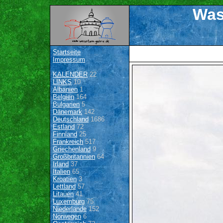
Was
Startseite
Impressum
KALENDER
22
LINKS
10
Albanien
1
Belgien
164
Bulgarien
5
Dänemark
142
Deutschland
1686
Estland
72
Finnland
25
Frankreich
517
Griechenland
9
Großbritannien
64
Irland
37
Italien
65
Kroatien
3
Lettland
57
Litauen
41
Luxemburg
75
Niederlande
152
Norwegen
6