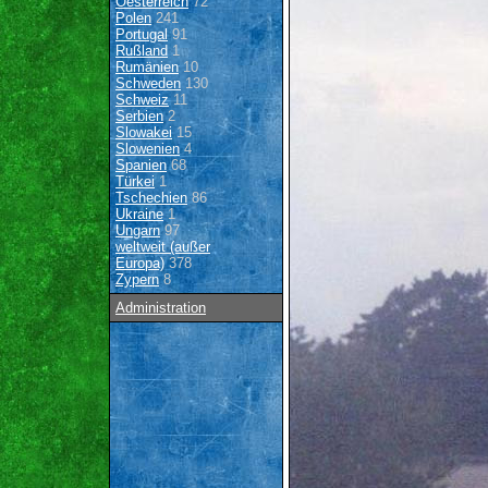
Oesterreich
72
Polen
241
Portugal
91
Rußland
1
Rumänien
10
Schweden
130
Schweiz
11
Serbien
2
Slowakei
15
Slowenien
4
Spanien
68
Türkei
1
Tschechien
86
Ukraine
1
Ungarn
97
weltweit (außer
Europa)
378
Zypern
8
Administration