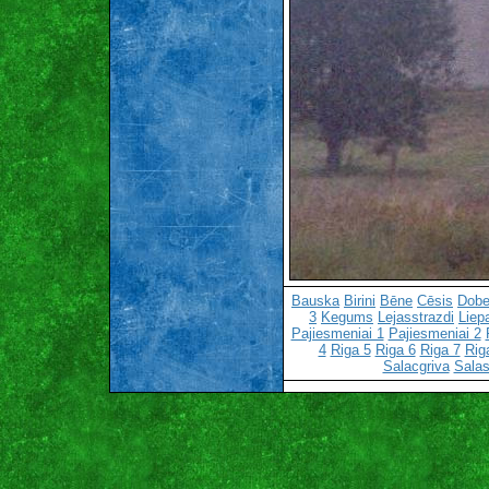
Bauska
Birini
Bēne
Cēsis
Dobe
3
Kegums
Lejasstrazdi
Liep
Pajiesmeniai 1
Pajiesmeniai 2
4
Riga 5
Riga 6
Riga 7
Rig
Salacgriva
Salas