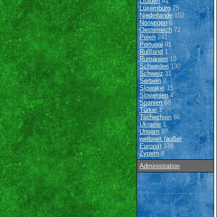
Litauen
41
Luxemburg
75
Niederlande
152
Norwegen
6
Oesterreich
72
Polen
241
Portugal
91
Rußland
1
Rumänien
10
Schweden
130
Schweiz
11
Serbien
2
Slowakei
15
Slowenien
4
Spanien
68
Türkei
1
Tschechien
86
Ukraine
1
Ungarn
97
weltweit (außer
Europa)
378
Zypern
8
Administration