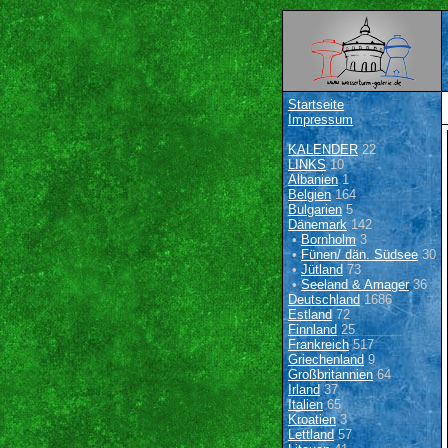
Startseite
Impressum
KALENDER
22
LINKS
10
Albanien
1
Belgien
164
Bulgarien
5
Dänemark
142
•
Bornholm
3
•
Fünen/ dän. Südsee
30
•
Jütland
73
•
Seeland & Amager
36
Deutschland
1686
Estland
72
Finnland
25
Frankreich
517
Griechenland
9
Großbritannien
64
Irland
37
Italien
65
Kroatien
3
Lettland
57