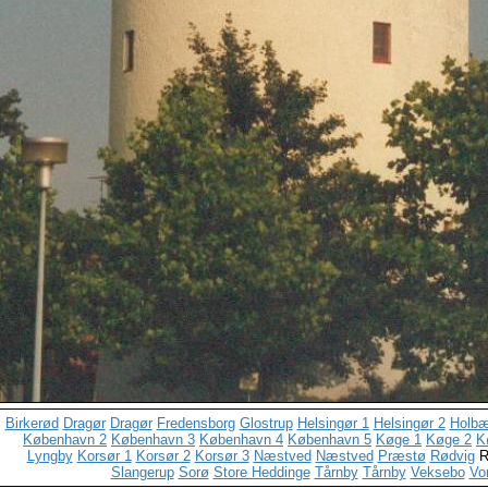
Birkerød
Dragør
Dragør
Fredensborg
Glostrup
Helsingør 1
Helsingør 2
Holb
København 2
København 3
København 4
København 5
Køge 1
Køge 2
K
Lyngby
Korsør 1
Korsør 2
Korsør 3
Næstved
Næstved
Præstø
Rødvig
R
Slangerup
Sorø
Store Heddinge
Tårnby
Tårnby
Veksebo
Vo