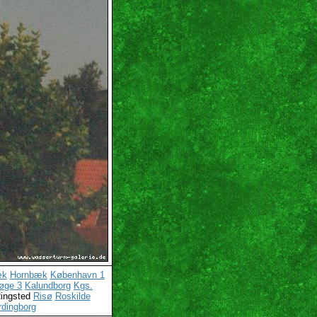
æk
Hornbæk
København 1
øge 3
Kalundborg
Kgs.
ingsted
Risø
Roskilde
rdingborg