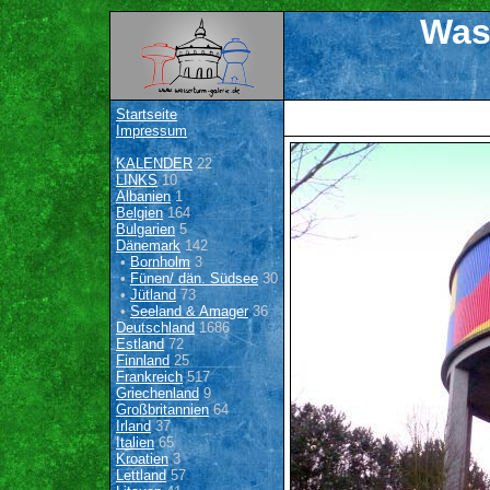
Was
Startseite
Impressum
KALENDER
22
LINKS
10
Albanien
1
Belgien
164
Bulgarien
5
Dänemark
142
•
Bornholm
3
•
Fünen/ dän. Südsee
30
•
Jütland
73
•
Seeland & Amager
36
Deutschland
1686
Estland
72
Finnland
25
Frankreich
517
Griechenland
9
Großbritannien
64
Irland
37
Italien
65
Kroatien
3
Lettland
57