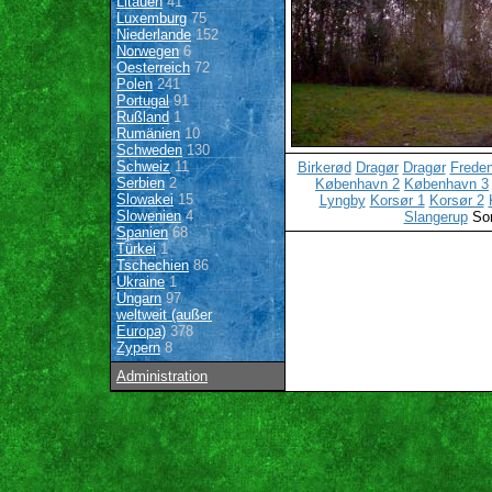
Litauen
41
Luxemburg
75
Niederlande
152
Norwegen
6
Oesterreich
72
Polen
241
Portugal
91
Rußland
1
Rumänien
10
Schweden
130
Schweiz
11
Birkerød
Dragør
Dragør
Frede
Serbien
2
København 2
København 3
Slowakei
15
Lyngby
Korsør 1
Korsør 2
Slowenien
4
Slangerup
So
Spanien
68
Türkei
1
Tschechien
86
Ukraine
1
Ungarn
97
weltweit (außer
Europa)
378
Zypern
8
Administration