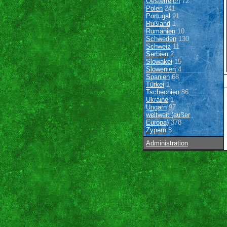
Oesterreich
72
Polen
241
Portugal
91
Rußland
1
Rumänien
10
Schweden
130
Schweiz
11
Serbien
2
Slowakei
15
Slowenien
4
Spanien
68
Türkei
1
Tschechien
86
Ukraine
1
Ungarn
97
weltweit (außer
Europa)
378
Zypern
8
Administration