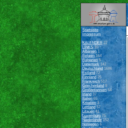
Startseite
Impressum
KALENDER
22
LINKS
10
Albanien
1
Belgien
164
Bulgarien
5
Dänemark
142
Deutschland
1686
Estland
72
Finnland
25
Frankreich
517
Griechenland
9
Großbritannien
64
Irland
37
Italien
65
Kroatien
3
Lettland
57
Litauen
41
Luxemburg
75
Niederlande
152
Norwegen
6