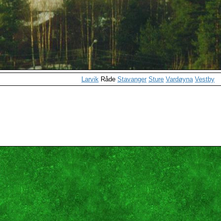
Larvik
Råde
Stavanger
Sture
Vardøyna
Vestby