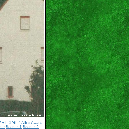
2
Ath 3
Ath 4
Ath 5
Awans
rse
Beersel 1
Beersel 2