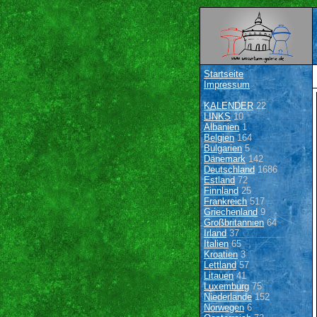
Startseite
Impressum
KALENDER
22
LINKS
10
Albanien
1
Belgien
164
Bulgarien
5
Dänemark
142
Deutschland
1686
Estland
72
Finnland
25
Frankreich
517
Griechenland
9
Großbritannien
64
Irland
37
Italien
65
Kroatien
3
Lettland
57
Litauen
41
Luxemburg
75
Niederlande
152
Norwegen
6