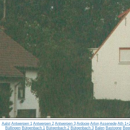
Aalst
Antwerpen 1
Antwerpen 2
Antwerpen 3
Ardooie
Arlon
Assenede
Ath 1+
Büllingen
Bütgenbach 1
Bütgenbach 2
Bütgenbach 3
Balen
Bastogne
Bee