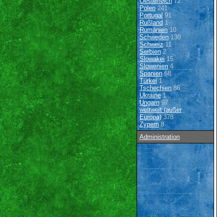
Oesterreich
72
Polen
241
Portugal
91
Rußland
1
Rumänien
10
Schweden
130
Schweiz
11
Serbien
2
Slowakei
15
Slowenien
4
Spanien
68
Türkei
1
Tschechien
86
Ukraine
1
Ungarn
97
weltweit (außer
Europa)
378
Zypern
8
Administration