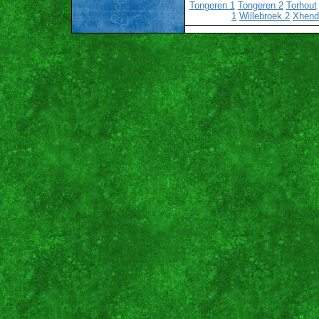
Tongeren 1
Tongeren 2
Torhout
1
Willebroek 2
Xhend