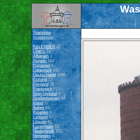
Was
Startseite
Impressum
KALENDER
22
LINKS
10
Albanien
1
Belgien
164
Bulgarien
5
Dänemark
142
Deutschland
1686
Estland
72
Finnland
25
Frankreich
517
Griechenland
9
Großbritannien
64
Irland
37
Italien
65
Kroatien
3
Lettland
57
Litauen
41
Luxemburg
75
Niederlande
152
Norwegen
6