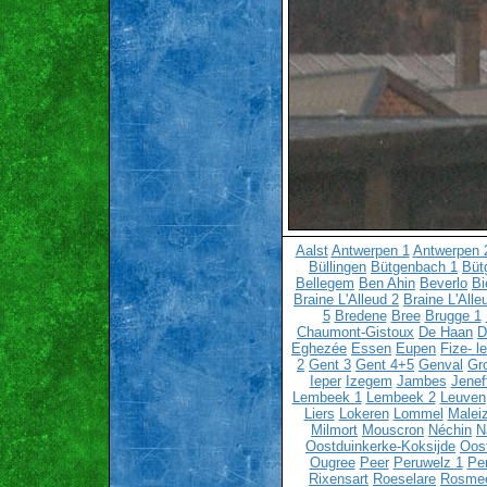
Aalst
Antwerpen 1
Antwerpen 
Büllingen
Bütgenbach 1
Büt
Bellegem
Ben Ahin
Beverlo
Bi
Braine L'Alleud 2
Braine L'Alle
5
Bredene
Bree
Brugge 1
Chaumont-Gistoux
De Haan
D
Eghezée
Essen
Eupen
Fize- l
2
Gent 3
Gent 4+5
Genval
Gr
Ieper
Izegem
Jambes
Jenef
Lembeek 1
Lembeek 2
Leuven
Liers
Lokeren
Lommel
Malei
Milmort
Mouscron
Néchin
N
Oostduinkerke-Koksijde
Oos
Ougree
Peer
Peruwelz 1
Pe
Rixensart
Roeselare
Rosme