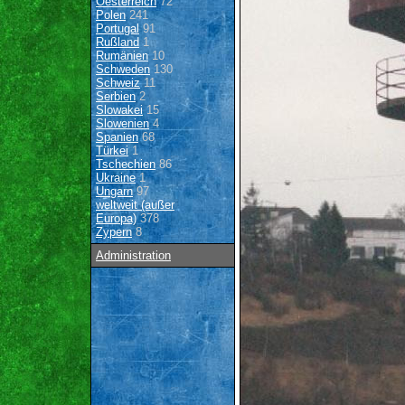
Oesterreich
72
Polen
241
Portugal
91
Rußland
1
Rumänien
10
Schweden
130
Schweiz
11
Serbien
2
Slowakei
15
Slowenien
4
Spanien
68
Türkei
1
Tschechien
86
Ukraine
1
Ungarn
97
weltweit (außer
Europa)
378
Zypern
8
Administration