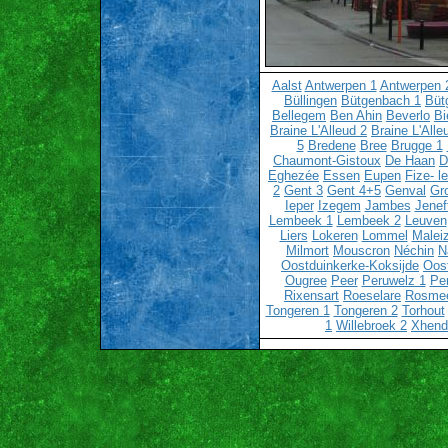
Aalst
Antwerpen 1
Antwerpen 
Büllingen
Bütgenbach 1
Büt
Bellegem
Ben Ahin
Beverlo
Bi
Braine L'Alleud 2
Braine L'Alle
5
Bredene
Bree
Brugge 1
Chaumont-Gistoux
De Haan
D
Eghezée
Essen
Eupen
Fize- l
2
Gent 3
Gent 4+5
Genval
Gr
Ieper
Izegem
Jambes
Jenef
Lembeek 1
Lembeek 2
Leuven
Liers
Lokeren
Lommel
Malei
Milmort
Mouscron
Néchin
N
Oostduinkerke-Koksijde
Oos
Ougree
Peer
Peruwelz 1
Pe
Rixensart
Roeselare
Rosme
Tongeren 1
Tongeren 2
Torhout
1
Willebroek 2
Xhend