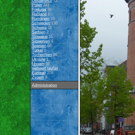
Oesterreich
72
Polen
241
Portugal
91
Rußland
1
Rumänien
10
Schweden
130
Schweiz
11
Serbien
2
Slowakei
15
Slowenien
4
Spanien
68
Türkei
1
Tschechien
86
Ukraine
1
Ungarn
97
weltweit (außer
Europa)
378
Zypern
8
Administration