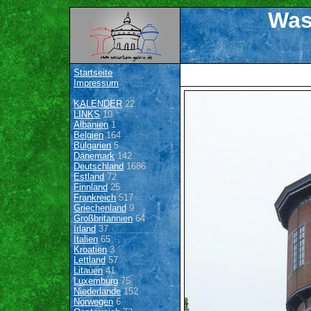
Was
Startseite
Impressum
KALENDER
22
LINKS
10
Albanien
1
Belgien
164
Bulgarien
5
Dänemark
142
Deutschland
1686
Estland
72
Finnland
25
Frankreich
517
Griechenland
9
Großbritannien
64
Irland
37
Italien
65
Kroatien
3
Lettland
57
Litauen
41
Luxemburg
75
Niederlande
152
Norwegen
6