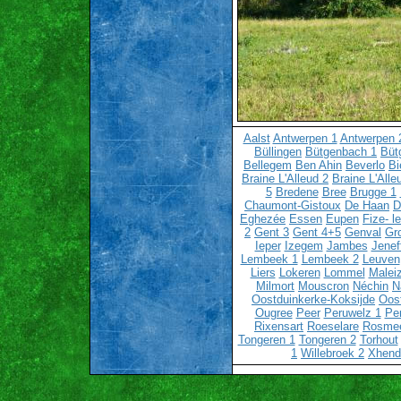
Aalst
Antwerpen 1
Antwerpen 
Büllingen
Bütgenbach 1
Büt
Bellegem
Ben Ahin
Beverlo
Bi
Braine L'Alleud 2
Braine L'Alle
5
Bredene
Bree
Brugge 1
Chaumont-Gistoux
De Haan
D
Eghezée
Essen
Eupen
Fize- l
2
Gent 3
Gent 4+5
Genval
Gr
Ieper
Izegem
Jambes
Jenef
Lembeek 1
Lembeek 2
Leuven
Liers
Lokeren
Lommel
Malei
Milmort
Mouscron
Néchin
N
Oostduinkerke-Koksijde
Oos
Ougree
Peer
Peruwelz 1
Pe
Rixensart
Roeselare
Rosme
Tongeren 1
Tongeren 2
Torhout
1
Willebroek 2
Xhend