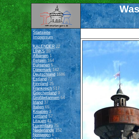
Was
Startseite
Impressum
KALENDER
22
LINKS
10
Albanien
1
Belgien
164
Bulgarien
5
Dänemark
142
Deutschland
1686
Estland
72
Finnland
25
Frankreich
517
Griechenland
9
Großbritannien
64
Irland
37
Italien
65
Kroatien
3
Lettland
57
Litauen
41
Luxemburg
75
Niederlande
152
Norwegen
6