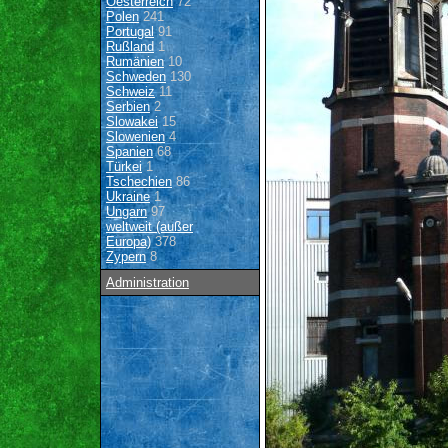
Oesterreich
72
Polen
241
Portugal
91
Rußland
1
Rumänien
10
Schweden
130
Schweiz
11
Serbien
2
Slowakei
15
Slowenien
4
Spanien
68
Türkei
1
Tschechien
86
Ukraine
1
Ungarn
97
weltweit (außer
Europa)
378
Zypern
8
Administration