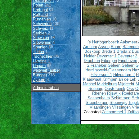
Oesterreich
72
Polen
241
Portugal
91
Rußland
1
Rumänien
10
Schweden
130
Schweiz
11
Serbien
2
Slowakei
15
's Hertogenbosch
Aalsmeer
Slowenien
4
Arnhem
Assen
Baarn
Barendre
Spanien
68
Boskoop
Breda 1
Breda 2
Bu
Türkei
1
Helder
Deventer 1
Deventer 2
Tschechien
86
Drachten
Eibergen
Eindhoven
Ukraine
1
2
Franeker
Geleen
Geleen
G
Ungarn
97
Hardinxweld-Giessendam
Haz
weltweit (außer
Hilversum 1
Hilversum 2
H
Europa)
378
Klaaswaal
Krimpen an de Lek
Zypern
8
Meppel
Middelburg
Mijdrecht
M
Administration
Souburg
Oosterbeek
Oss
O
Rhenen
Rijswijk
Roelofar
Sassenheim
Schimmert
Sch
Steenbergen
Steenwijk
Tegel
Vlaardingen
Vlissingen
Vri
Zaanstad
Zaltbommel 1
Zaltb