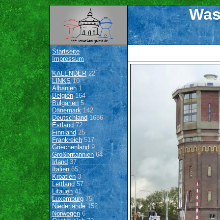
Was
Startseite
Impressum
KALENDER
22
LINKS
10
Albanien
1
Belgien
164
Bulgarien
5
Dänemark
142
Deutschland
1686
Estland
72
Finnland
25
Frankreich
517
Griechenland
9
Großbritannien
64
Irland
37
Italien
65
Kroatien
3
Lettland
57
Litauen
41
Luxemburg
75
Niederlande
152
Norwegen
6