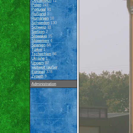
Oesterreich
72
Polen
241
Portugal
91
Rußland
1
Rumänien
10
Schweden
130
Schweiz
11
Serbien
2
Slowakei
15
Slowenien
4
Spanien
68
Türkei
1
Tschechien
86
Ukraine
1
Ungarn
97
weltweit (außer
Europa)
378
Zypern
8
Administration