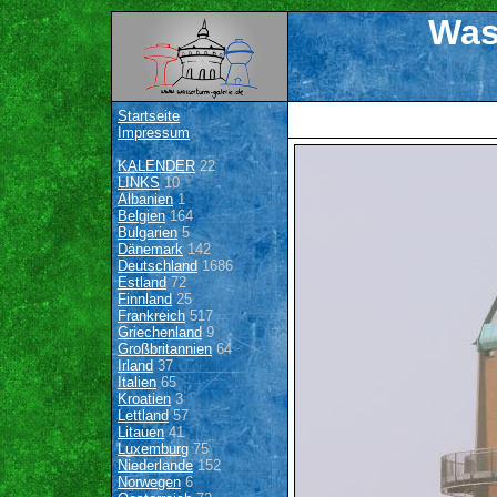
Was
Startseite
Impressum
KALENDER
22
LINKS
10
Albanien
1
Belgien
164
Bulgarien
5
Dänemark
142
Deutschland
1686
Estland
72
Finnland
25
Frankreich
517
Griechenland
9
Großbritannien
64
Irland
37
Italien
65
Kroatien
3
Lettland
57
Litauen
41
Luxemburg
75
Niederlande
152
Norwegen
6