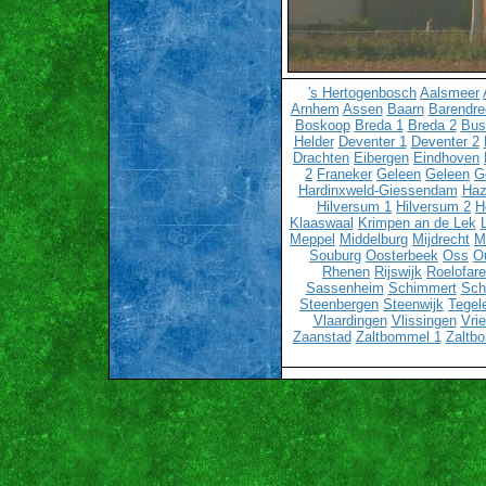
's Hertogenbosch
Aalsmeer
Arnhem
Assen
Baarn
Barendre
Boskoop
Breda 1
Breda 2
Bu
Helder
Deventer 1
Deventer 2
Drachten
Eibergen
Eindhoven
2
Franeker
Geleen
Geleen
G
Hardinxweld-Giessendam
Haz
Hilversum 1
Hilversum 2
H
Klaaswaal
Krimpen an de Lek
Meppel
Middelburg
Mijdrecht
M
Souburg
Oosterbeek
Oss
O
Rhenen
Rijswijk
Roelofar
Sassenheim
Schimmert
Sch
Steenbergen
Steenwijk
Tegel
Vlaardingen
Vlissingen
Vri
Zaanstad
Zaltbommel 1
Zaltb