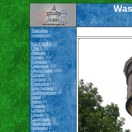
Was
Startseite
Impressum
KALENDER
22
LINKS
10
Albanien
1
Belgien
164
Bulgarien
5
Dänemark
142
Deutschland
1686
Estland
72
Finnland
25
Frankreich
517
Griechenland
9
Großbritannien
64
Irland
37
Italien
65
Kroatien
3
Lettland
57
Litauen
41
Luxemburg
75
Niederlande
152
Norwegen
6