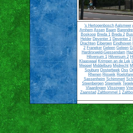
's Hertogenbosch
Aalsmeer
Arnhem
Assen
Baarn
Barendre
Boskoop
Breda 1
Breda 2
Bu
Helder
Deventer 1
Deventer 2
Drachten
Eibergen
Eindhoven
2
Franeker
Geleen
Geleen
G
Hardinxweld-Giessendam
Haz
Hilversum 1
Hilversum 2
H
Klaaswaal
Krimpen an de Lek
Meppel
Middelburg
Mijdrecht
M
Souburg
Oosterbeek
Oss
O
Rhenen
Rijswijk
Roelofar
Sassenheim
Schimmert
Sch
Steenbergen
Steenwijk
Tegel
Vlaardingen
Vlissingen
Vri
Zaanstad
Zaltbommel 1
Zaltb