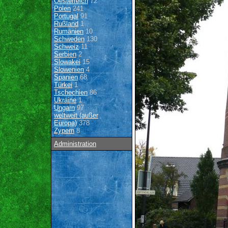
Oesterreich
72
Polen
241
Portugal
91
Rußland
1
Rumänien
10
Schweden
130
Schweiz
11
Serbien
2
Slowakei
15
Slowenien
4
Spanien
68
Türkei
1
Tschechien
86
Ukraine
1
Ungarn
97
weltweit (außer
Europa)
378
Zypern
8
Administration