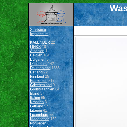
Was
Startseite
Impressum
KALENDER
22
LINKS
10
Albanien
1
Belgien
164
Bulgarien
5
Dänemark
142
Deutschland
1686
Estland
72
Finnland
25
Frankreich
517
Griechenland
9
Großbritannien
64
Irland
37
Italien
65
Kroatien
3
Lettland
57
Litauen
41
Luxemburg
75
Niederlande
152
Norwegen
6