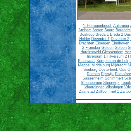
's Hertogenbosch
Aalsmeer
Arnhem
Assen
Baarn
Barendre
Boskoop
Breda 1
Breda 2
Bu
Helder
Deventer 1
Deventer 2
Drachten
Eibergen
Eindhoven
2
Franeker
Geleen
Geleen
G
Hardinxweld-Giessendam
Haz
Hilversum 1
Hilversum 2
H
Klaaswaal
Krimpen an de Lek
Meppel
Middelburg
Mijdrecht
M
Souburg
Oosterbeek
Oss
O
Rhenen
Rijswijk
Roelofar
Sassenheim
Schimmert
Sch
Steenbergen
Steenwijk
Tegel
Vlaardingen
Vlissingen
Vri
Zaanstad
Zaltbommel 1
Zaltb