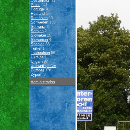
Oesterreich
72
Polen
241
Portugal
91
Rußland
1
Rumänien
10
Schweden
130
Schweiz
11
Serbien
2
Slowakei
15
Slowenien
4
Spanien
68
Türkei
1
Tschechien
86
Ukraine
1
Ungarn
97
weltweit (außer
Europa)
378
Zypern
8
Administration