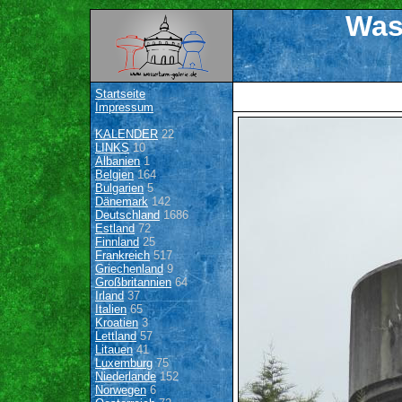
Was
Startseite
Impressum
KALENDER
22
LINKS
10
Albanien
1
Belgien
164
Bulgarien
5
Dänemark
142
Deutschland
1686
Estland
72
Finnland
25
Frankreich
517
Griechenland
9
Großbritannien
64
Irland
37
Italien
65
Kroatien
3
Lettland
57
Litauen
41
Luxemburg
75
Niederlande
152
Norwegen
6