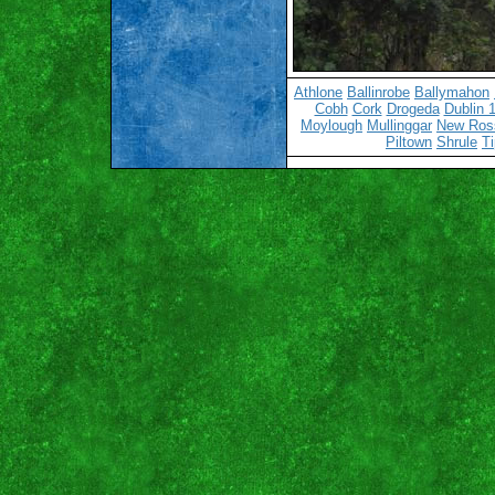
Athlone
Ballinrobe
Ballymahon
Cobh
Cork
Drogeda
Dublin 
Moylough
Mullinggar
New Ros
Piltown
Shrule
Ti