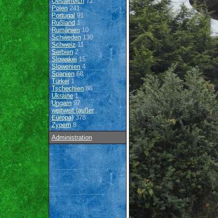
Oesterreich
72
Polen
241
Portugal
91
Rußland
1
Rumänien
10
Schweden
130
Schweiz
11
Serbien
2
Slowakei
15
Slowenien
4
Spanien
68
Türkei
1
Tschechien
86
Ukraine
1
Ungarn
97
weltweit (außer
Europa)
378
Zypern
8
Administration