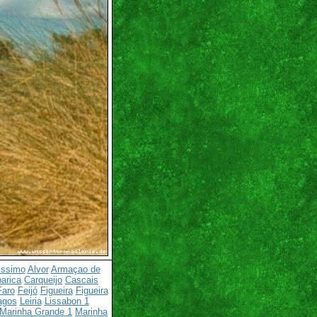
issimo
Alvor
Armaçao de
arica
Carqueijo
Cascais
Faro
Feijó
Figueira
Figueira
agos
Leiria
Lissabon 1
Marinha Grande 1
Marinha