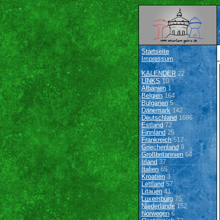
Startseite
Impressum
KALENDER
22
LINKS
10
Albanien
1
Belgien
164
Bulgarien
5
Dänemark
142
Deutschland
1686
Estland
72
Finnland
25
Frankreich
517
Griechenland
9
Großbritannien
64
Irland
37
Italien
65
Kroatien
3
Lettland
57
Litauen
41
Luxemburg
75
Niederlande
152
Norwegen
6