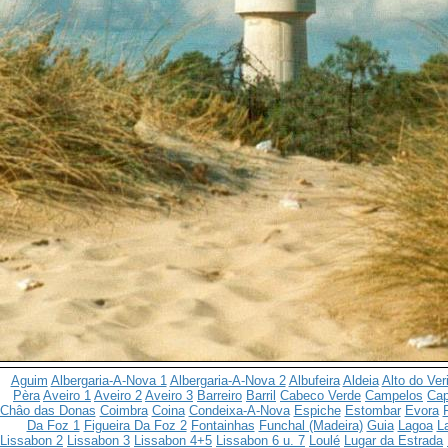
Aguim
Albergaria-A-Nova 1
Albergaria-A-Nova 2
Albufeira
Aldeia
Alto do Ver
Pèra
Aveiro 1
Aveiro 2
Aveiro 3
Barreiro
Barril
Cabeco Verde
Campelos
Cap
Châo das Donas
Coimbra
Coina
Condeixa-A-Nova
Espiche
Estombar
Evora
Da Foz 1
Figueira Da Foz 2
Fontainhas
Funchal (Madeira)
Guia
Lagoa
L
Lissabon 2
Lissabon 3
Lissabon 4+5
Lissabon 6 u. 7
Loulé
Lugar da Estrada