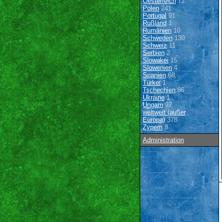
Oesterreich
72
Polen
241
Portugal
91
Rußland
1
Rumänien
10
Schweden
130
Schweiz
11
Serbien
2
Slowakei
15
Slowenien
4
Spanien
68
Türkei
1
Tschechien
86
Ukraine
1
Ungarn
97
weltweit (außer
Europa)
378
Zypern
8
Administration