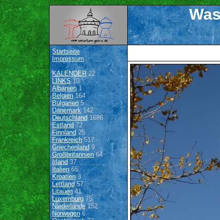
Was
Startseite
Impressum
KALENDER
22
LINKS
10
Albanien
1
Belgien
164
Bulgarien
5
Dänemark
142
Deutschland
1686
Estland
72
Finnland
25
Frankreich
517
Griechenland
9
Großbritannien
64
Irland
37
Italien
65
Kroatien
3
Lettland
57
Litauen
41
Luxemburg
75
Niederlande
152
Norwegen
6