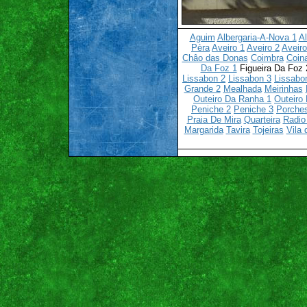
Aguim
Albergaria-A-Nova 1
Al
Pèra
Aveiro 1
Aveiro 2
Aveiro
Châo das Donas
Coimbra
Coin
Da Foz 1
Figueira Da Foz
Lissabon 2
Lissabon 3
Lissabo
Grande 2
Mealhada
Meirinhas
Outeiro Da Ranha 1
Outeiro
Peniche 2
Peniche 3
Porche
Praia De Mira
Quarteira
Radio
Margarida
Tavira
Tojeiras
Vila 