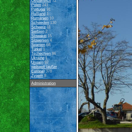
Oesterreich
72
Polen
241
Portugal
91
Rußland
1
Rumänien
10
Schweden
130
Schweiz
11
Serbien
2
Slowakei
15
Slowenien
4
Spanien
68
Türkei
1
Tschechien
86
Ukraine
1
Ungarn
97
weltweit (außer
Europa)
378
Zypern
8
Administration