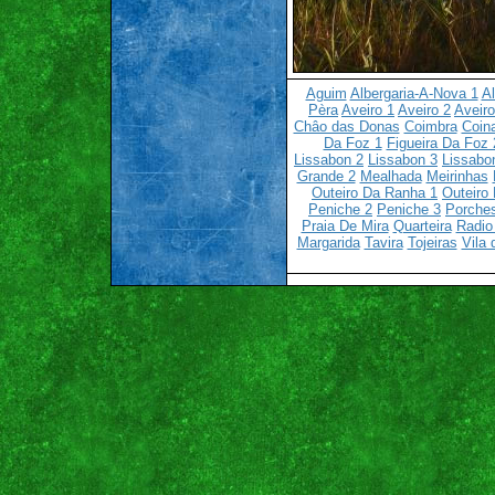
Aguim
Albergaria-A-Nova 1
Al
Pèra
Aveiro 1
Aveiro 2
Aveiro
Châo das Donas
Coimbra
Coin
Da Foz 1
Figueira Da Foz 
Lissabon 2
Lissabon 3
Lissabo
Grande 2
Mealhada
Meirinhas
Outeiro Da Ranha 1
Outeiro
Peniche 2
Peniche 3
Porche
Praia De Mira
Quarteira
Radio
Margarida
Tavira
Tojeiras
Vila 