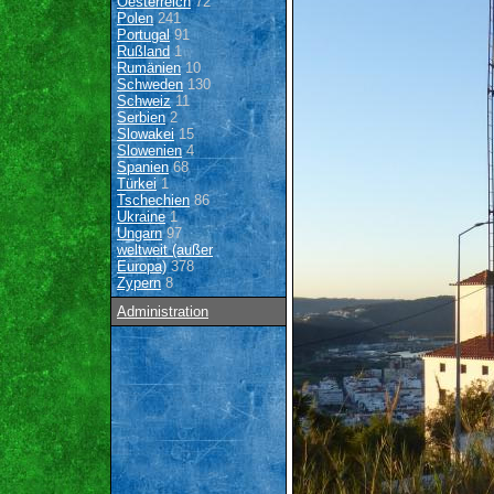
Oesterreich
72
Polen
241
Portugal
91
Rußland
1
Rumänien
10
Schweden
130
Schweiz
11
Serbien
2
Slowakei
15
Slowenien
4
Spanien
68
Türkei
1
Tschechien
86
Ukraine
1
Ungarn
97
weltweit (außer
Europa)
378
Zypern
8
Administration