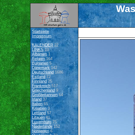
Was
Startseite
Impressum
KALENDER
22
LINKS
10
Albanien
1
Belgien
164
Bulgarien
5
Dänemark
142
Deutschland
1686
Estland
72
Finnland
25
Frankreich
517
Griechenland
9
Großbritannien
64
Irland
37
Italien
65
Kroatien
3
Lettland
57
Litauen
41
Luxemburg
75
Niederlande
152
Norwegen
6