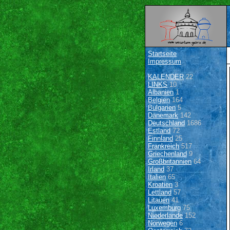
Startseite
Impressum
KALENDER
22
LINKS
10
Albanien
1
Belgien
164
Bulgarien
5
Dänemark
142
Deutschland
1686
Estland
72
Finnland
25
Frankreich
517
Griechenland
9
Großbritannien
64
Irland
37
Italien
65
Kroatien
3
Lettland
57
Litauen
41
Luxemburg
75
Niederlande
152
Norwegen
6