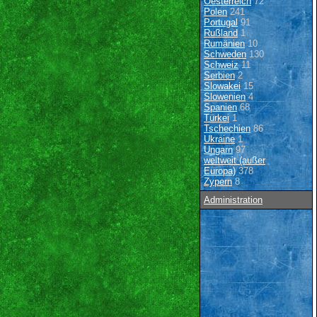
Oesterreich
72
Polen
241
Portugal
91
Rußland
1
Rumänien
10
Schweden
130
Schweiz
11
Serbien
2
Slowakei
15
Slowenien
4
Spanien
68
Türkei
1
Tschechien
86
Ukraine
1
Ungarn
97
weltweit (außer
Europa)
378
Zypern
8
Administration