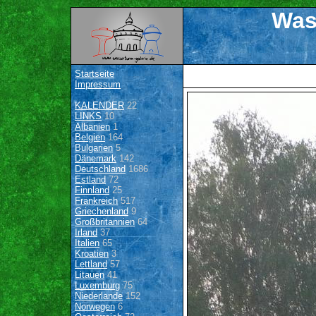
Was
Startseite
Impressum
KALENDER
22
LINKS
10
Albanien
1
Belgien
164
Bulgarien
5
Dänemark
142
Deutschland
1686
Estland
72
Finnland
25
Frankreich
517
Griechenland
9
Großbritannien
64
Irland
37
Italien
65
Kroatien
3
Lettland
57
Litauen
41
Luxemburg
75
Niederlande
152
Norwegen
6