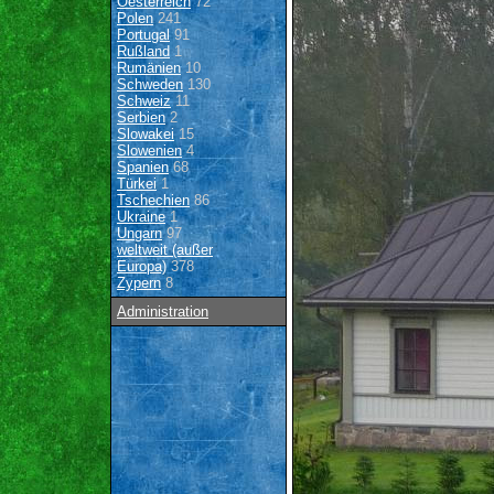
Oesterreich
72
Polen
241
Portugal
91
Rußland
1
Rumänien
10
Schweden
130
Schweiz
11
Serbien
2
Slowakei
15
Slowenien
4
Spanien
68
Türkei
1
Tschechien
86
Ukraine
1
Ungarn
97
weltweit (außer
Europa)
378
Zypern
8
Administration