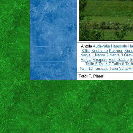
Antsla
Audevälja
Haapsalu
Ha
Kiltsi
Kostivere
Kukruse
Kun
Narva 1
Narva 2
Narva 3
Orav
Raigla
Riisipere
Risti
Sääse
S
Tallin 6
Tallin 7
Tallin 8
Talli
Tallin18
Tamsalu
Tapa
Vana-Vi
Foto: T. Plaan