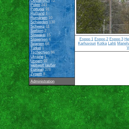
Oesterreich
72
Polen
241
Portugal
91
Rußland
1
Rumänien
10
Schweden
130
Schweiz
11
Serbien
2
Slowakei
15
Espoo 1
Espoo 2
Espoo 3
He
Slowenien
4
Karhuvouri
Kotka
Lahti
Marie
Spanien
68
V
Türkei
1
Tschechien
86
Ukraine
1
Ungarn
97
weltweit (außer
Europa)
378
Zypern
8
Administration