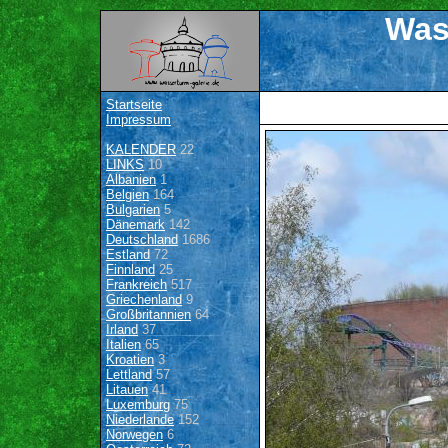
Was
Startseite
Impressum
KALENDER
22
LINKS
10
Albanien
1
Belgien
164
Bulgarien
5
Dänemark
142
Deutschland
1686
Estland
72
Finnland
25
Frankreich
517
Griechenland
9
Großbritannien
64
Irland
37
Italien
65
Kroatien
3
Lettland
57
Litauen
41
Luxemburg
75
Niederlande
152
Norwegen
6